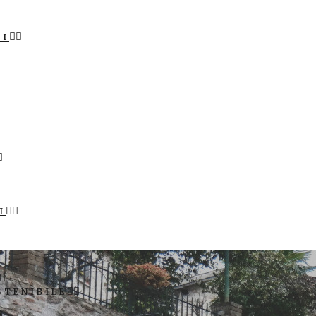
LI
I
STENIBILE