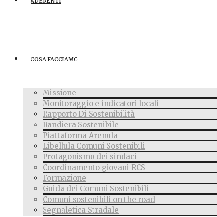
ADERENTI
COSA FACCIAMO
Missione
Monitoraggio e indicatori locali
Rapporto Di Sostenibilità
Bandiera Sostenibile
Piattaforma Arenula
Libellula Comuni Sostenibili
Protagonismo dei sindaci
Coordinamento giovani RCS
Formazione
Guida dei Comuni Sostenibili
Comuni sostenibili on the road
Segnaletica Stradale