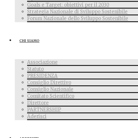
Goals e Target: obiettivi per il 2030
Strategia Nazionale di Sviluppo Sostenibile
Forum Nazionale dello Sviluppo Sostenibile
CHI SIAMO
Associazione
Statuto
PRESIDENZA
Consiglio Direttivo
Consiglio Nazionale
Comitato Scientifico
Direttore
PARTNERSHIP
Aderisci