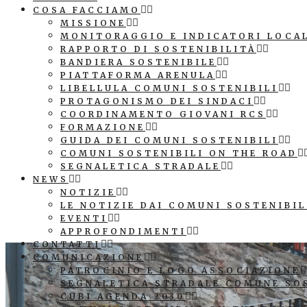
COSA FACCIAMO
MISSIONE
MONITORAGGIO E INDICATORI LOCA
RAPPORTO DI SOSTENIBILITÀ
BANDIERA SOSTENIBILE
PIATTAFORMA ARENULA
LIBELLULA COMUNI SOSTENIBILI
PROTAGONISMO DEI SINDACI
COORDINAMENTO GIOVANI RCS
FORMAZIONE
GUIDA DEI COMUNI SOSTENIBILI
COMUNI SOSTENIBILI ON THE ROAD
SEGNALETICA STRADALE
NEWS
NOTIZIE
LE NOTIZIE DAI COMUNI SOSTENIBIL
EVENTI
APPROFONDIMENTI
CONTATTI
COMUNICAZIONE
PATROCINIO E LOGO ASSOCIAZIONE
SEGNALETICA STRADALE COMUNE SO
CUBI AGENDA 2030