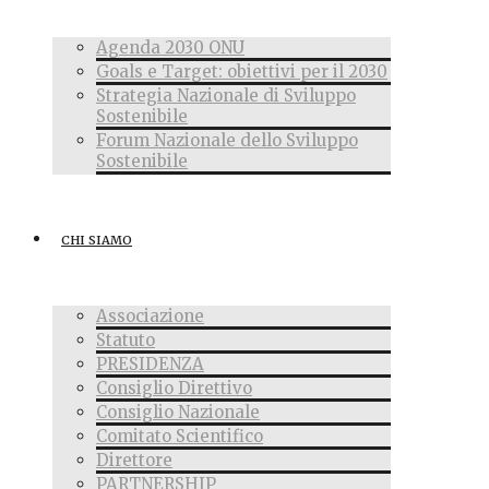
Agenda 2030 ONU
Goals e Target: obiettivi per il 2030
Strategia Nazionale di Sviluppo
Sostenibile
Forum Nazionale dello Sviluppo
Sostenibile
CHI SIAMO
Associazione
Statuto
PRESIDENZA
Consiglio Direttivo
Consiglio Nazionale
Comitato Scientifico
Direttore
PARTNERSHIP