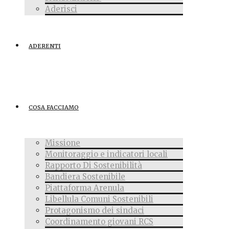
Aderisci
ADERENTI
COSA FACCIAMO
Missione
Monitoraggio e indicatori locali
Rapporto Di Sostenibilità
Bandiera Sostenibile
Piattaforma Arenula
Libellula Comuni Sostenibili
Protagonismo dei sindaci
Coordinamento giovani RCS