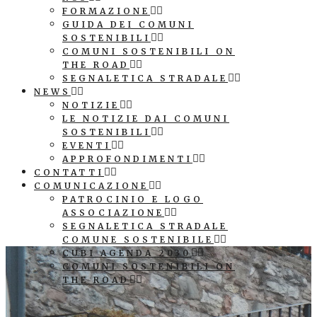
FORMAZIONE
GUIDA DEI COMUNI
SOSTENIBILI
COMUNI SOSTENIBILI ON
THE ROAD
SEGNALETICA STRADALE
NEWS
NOTIZIE
LE NOTIZIE DAI COMUNI
SOSTENIBILI
EVENTI
APPROFONDIMENTI
CONTATTI
COMUNICAZIONE
PATROCINIO E LOGO
ASSOCIAZIONE
SEGNALETICA STRADALE
COMUNE SOSTENIBILE
CUBI AGENDA 2030
COMUNI SOSTENIBILI ON
THE ROAD