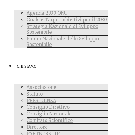
Agenda 2030 ONU
Goals e Target: obiettivi per il 2030
Strategia Nazionale di Sviluppo
Sostenibile
Forum Nazionale dello Sviluppo
Sostenibile
CHI SIAMO
Associazione
Statuto
PRESIDENZA
Consiglio Direttivo
Consiglio Nazionale
Comitato Scientifico
Direttore
PARTNERSHIP