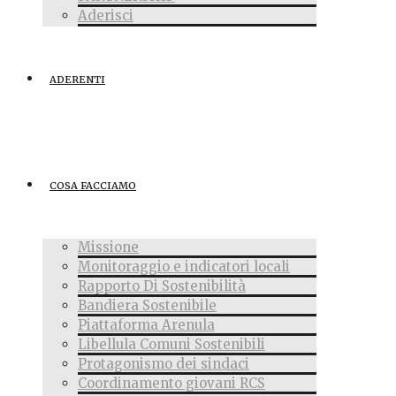
Aderisci
ADERENTI
COSA FACCIAMO
Missione
Monitoraggio e indicatori locali
Rapporto Di Sostenibilità
Bandiera Sostenibile
Piattaforma Arenula
Libellula Comuni Sostenibili
Protagonismo dei sindaci
Coordinamento giovani RCS