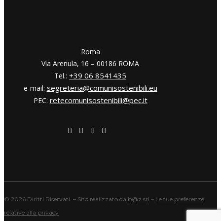
​​Roma
Via Arenula, 16 – 00186 ROMA
+39 06 8541435
Tel.:
segreteria@comunisostenibili.eu
e-mail:
retecomunisostenibili@pec.it
PEC:
©
2026 Diritti Riservati. – Sito realizzato da
b@z srl
–
Le tue preferenze
relative alla privacy