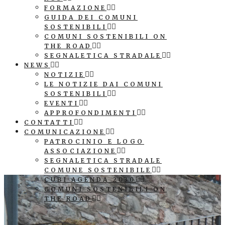
FORMAZIONE
GUIDA DEI COMUNI
SOSTENIBILI
COMUNI SOSTENIBILI ON
THE ROAD
SEGNALETICA STRADALE
NEWS
NOTIZIE
LE NOTIZIE DAI COMUNI
SOSTENIBILI
EVENTI
APPROFONDIMENTI
CONTATTI
COMUNICAZIONE
PATROCINIO E LOGO
ASSOCIAZIONE
SEGNALETICA STRADALE
COMUNE SOSTENIBILE
CUBI AGENDA 2030
COMUNI SOSTENIBILI ON
THE ROAD