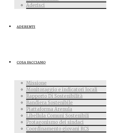
Aderisci
ADERENTI
COSA FACCIAMO
Missione
Monitoraggio e indicatori locali
Rapporto Di Sostenibilità
Bandiera Sostenibile
Piattaforma Arenula
Libellula Comuni Sostenibili
Protagonismo dei sindaci
Coordinamento giovani RCS