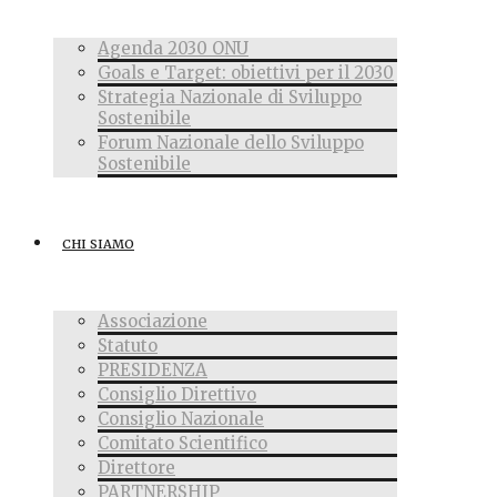
Agenda 2030 ONU
Goals e Target: obiettivi per il 2030
Strategia Nazionale di Sviluppo
Sostenibile
Forum Nazionale dello Sviluppo
Sostenibile
CHI SIAMO
Associazione
Statuto
PRESIDENZA
Consiglio Direttivo
Consiglio Nazionale
Comitato Scientifico
Direttore
PARTNERSHIP