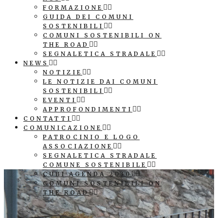
FORMAZIONE
GUIDA DEI COMUNI
SOSTENIBILI
COMUNI SOSTENIBILI ON
THE ROAD
SEGNALETICA STRADALE
NEWS
NOTIZIE
LE NOTIZIE DAI COMUNI
SOSTENIBILI
EVENTI
APPROFONDIMENTI
CONTATTI
COMUNICAZIONE
PATROCINIO E LOGO
ASSOCIAZIONE
SEGNALETICA STRADALE
COMUNE SOSTENIBILE
CUBI AGENDA 2030
COMUNI SOSTENIBILI ON
THE ROAD