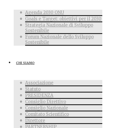
Agenda 2030 ONU
Goals e Target: obiettivi per il 2030
Strategia Nazionale di Sviluppo
Sostenibile
Forum Nazionale dello Sviluppo
Sostenibile
CHI SIAMO
Associazione
Statuto
PRESIDENZA
Consiglio Direttivo
Consiglio Nazionale
Comitato Scientifico
Direttore
PARTNERSHIP