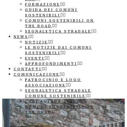
FORMAZIONE
GUIDA DEI COMUNI
SOSTENIBILI
COMUNI SOSTENIBILI ON
THE ROAD
SEGNALETICA STRADALE
NEWS
NOTIZIE
LE NOTIZIE DAI COMUNI
SOSTENIBILI
EVENTI
APPROFONDIMENTI
CONTATTI
COMUNICAZIONE
PATROCINIO E LOGO
ASSOCIAZIONE
SEGNALETICA STRADALE
COMUNE SOSTENIBILE
CUBI AGENDA 2030
COMUNI SOSTENIBILI ON
THE ROAD