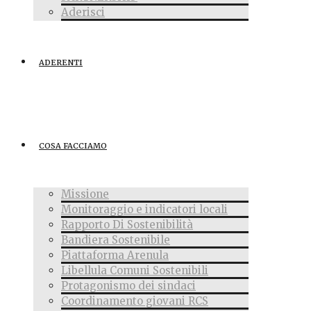
Aderisci
ADERENTI
COSA FACCIAMO
Missione
Monitoraggio e indicatori locali
Rapporto Di Sostenibilità
Bandiera Sostenibile
Piattaforma Arenula
Libellula Comuni Sostenibili
Protagonismo dei sindaci
Coordinamento giovani RCS