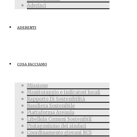
Aderisci
ADERENTI
COSA FACCIAMO
Missione
Monitoraggio e indicatori locali
Rapporto Di Sostenibilità
Bandiera Sostenibile
Piattaforma Arenula
Libellula Comuni Sostenibili
Protagonismo dei sindaci
Coordinamento giovani RCS