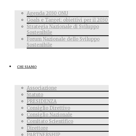
Agenda 2030 ONU
Goals e Target: obiettivi per il 2030
Strategia Nazionale di Sviluppo
Sostenibile
Forum Nazionale dello Sviluppo
Sostenibile
CHI SIAMO
Associazione
Statuto
PRESIDENZA
Consiglio Direttivo
Consiglio Nazionale
Comitato Scientifico
Direttore
PARTNERSHIP