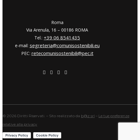
​​Roma
Via Arenula, 16 – 00186 ROMA
+39 06 8541435
Tel.:
segreteria@comunisostenibili.eu
e-mail:
retecomunisostenibili@pec.it
PEC:
©
2026 Diritti Riservati. – Sito realizzato da
b@z srl
–
Le tue preferenze
relative alla privacy