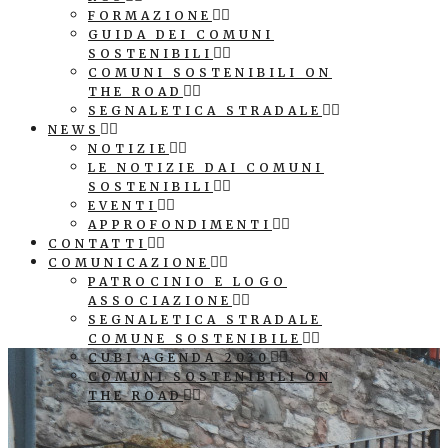
FORMAZIONE
GUIDA DEI COMUNI
SOSTENIBILI
COMUNI SOSTENIBILI ON
THE ROAD
SEGNALETICA STRADALE
NEWS
NOTIZIE
LE NOTIZIE DAI COMUNI
SOSTENIBILI
EVENTI
APPROFONDIMENTI
CONTATTI
COMUNICAZIONE
PATROCINIO E LOGO
ASSOCIAZIONE
SEGNALETICA STRADALE
COMUNE SOSTENIBILE
CUBI AGENDA 2030
COMUNI SOSTENIBILI ON
THE ROAD