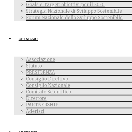
Goals e Target: obiettivi per il 2030
Strategia Nazionale di Sviluppo Sostenibile
Forum Nazionale dello Sviluppo Sostenibile
CHI SIAMO
Associazione
Statuto
PRESIDENZA
Consiglio Direttivo
Consiglio Nazionale
Comitato Scientifico
Direttore
PARTNERSHIP
Aderisci