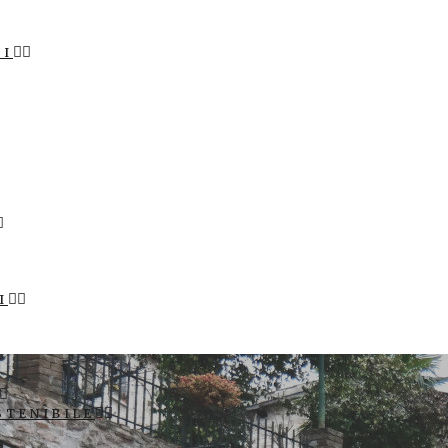
LI
I
STENIBILE