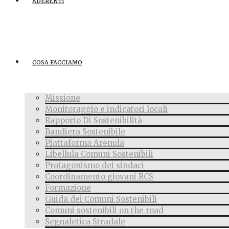
ADERENTI
COSA FACCIAMO
Missione
Monitoraggio e indicatori locali
Rapporto Di Sostenibilità
Bandiera Sostenibile
Piattaforma Arenula
Libellula Comuni Sostenibili
Protagonismo dei sindaci
Coordinamento giovani RCS
Formazione
Guida dei Comuni Sostenibili
Comuni sostenibili on the road
Segnaletica Stradale