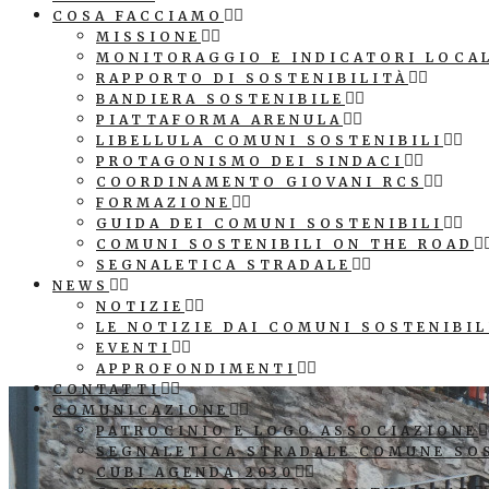
COSA FACCIAMO
MISSIONE
MONITORAGGIO E INDICATORI LOCA
RAPPORTO DI SOSTENIBILITÀ
BANDIERA SOSTENIBILE
PIATTAFORMA ARENULA
LIBELLULA COMUNI SOSTENIBILI
PROTAGONISMO DEI SINDACI
COORDINAMENTO GIOVANI RCS
FORMAZIONE
GUIDA DEI COMUNI SOSTENIBILI
COMUNI SOSTENIBILI ON THE ROAD
SEGNALETICA STRADALE
NEWS
NOTIZIE
LE NOTIZIE DAI COMUNI SOSTENIBIL
EVENTI
APPROFONDIMENTI
CONTATTI
COMUNICAZIONE
PATROCINIO E LOGO ASSOCIAZIONE
SEGNALETICA STRADALE COMUNE SO
CUBI AGENDA 2030