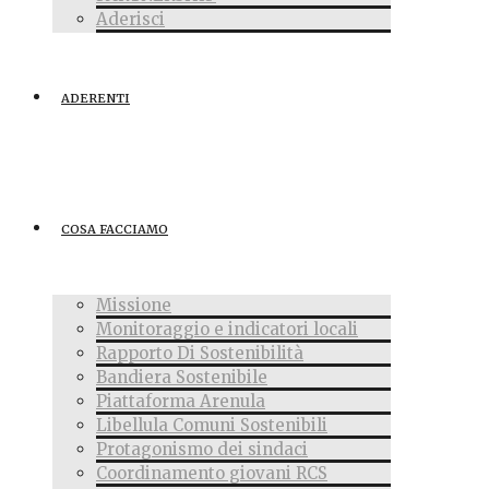
Aderisci
ADERENTI
COSA FACCIAMO
Missione
Monitoraggio e indicatori locali
Rapporto Di Sostenibilità
Bandiera Sostenibile
Piattaforma Arenula
Libellula Comuni Sostenibili
Protagonismo dei sindaci
Coordinamento giovani RCS