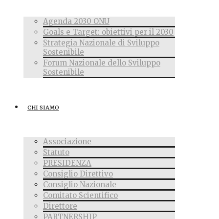
Agenda 2030 ONU
Goals e Target: obiettivi per il 2030
Strategia Nazionale di Sviluppo
Sostenibile
Forum Nazionale dello Sviluppo
Sostenibile
CHI SIAMO
Associazione
Statuto
PRESIDENZA
Consiglio Direttivo
Consiglio Nazionale
Comitato Scientifico
Direttore
PARTNERSHIP