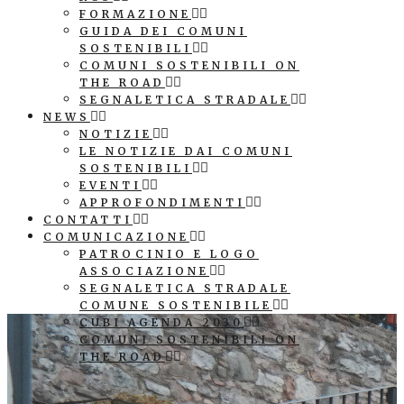
FORMAZIONE
GUIDA DEI COMUNI
SOSTENIBILI
COMUNI SOSTENIBILI ON
THE ROAD
SEGNALETICA STRADALE
NEWS
NOTIZIE
LE NOTIZIE DAI COMUNI
SOSTENIBILI
EVENTI
APPROFONDIMENTI
CONTATTI
COMUNICAZIONE
PATROCINIO E LOGO
ASSOCIAZIONE
SEGNALETICA STRADALE
COMUNE SOSTENIBILE
CUBI AGENDA 2030
COMUNI SOSTENIBILI ON
THE ROAD