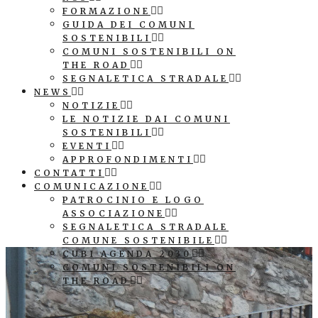
FORMAZIONE
GUIDA DEI COMUNI
SOSTENIBILI
COMUNI SOSTENIBILI ON
THE ROAD
SEGNALETICA STRADALE
NEWS
NOTIZIE
LE NOTIZIE DAI COMUNI
SOSTENIBILI
EVENTI
APPROFONDIMENTI
CONTATTI
COMUNICAZIONE
PATROCINIO E LOGO
ASSOCIAZIONE
SEGNALETICA STRADALE
COMUNE SOSTENIBILE
CUBI AGENDA 2030
COMUNI SOSTENIBILI ON
THE ROAD