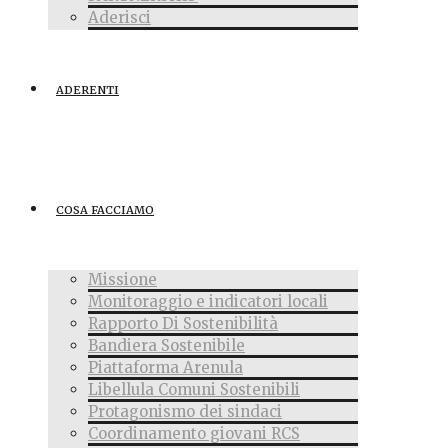
Aderisci
ADERENTI
COSA FACCIAMO
Missione
Monitoraggio e indicatori locali
Rapporto Di Sostenibilità
Bandiera Sostenibile
Piattaforma Arenula
Libellula Comuni Sostenibili
Protagonismo dei sindaci
Coordinamento giovani RCS