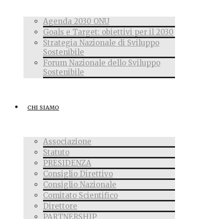
Agenda 2030 ONU
Goals e Target: obiettivi per il 2030
Strategia Nazionale di Sviluppo
Sostenibile
Forum Nazionale dello Sviluppo
Sostenibile
CHI SIAMO
Associazione
Statuto
PRESIDENZA
Consiglio Direttivo
Consiglio Nazionale
Comitato Scientifico
Direttore
PARTNERSHIP