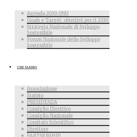
Agenda 2030 ONU
Goals e Target: obiettivi per il 2030
Strategia Nazionale di Sviluppo
Sostenibile
Forum Nazionale dello Sviluppo
Sostenibile
CHI SIAMO
Associazione
Statuto
PRESIDENZA
Consiglio Direttivo
Consiglio Nazionale
Comitato Scientifico
Direttore
PARTNERSHIP