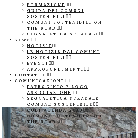
FORMAZIONE
GUIDA DEI COMUNI
SOSTENIBILI
COMUNI SOSTENIBILI ON
THE ROAD
SEGNALETICA STRADALE
NEWS
NOTIZIE
LE NOTIZIE DAI COMUNI
SOSTENIBILI
EVENTI
APPROFONDIMENTI
CONTATTI
COMUNICAZIONE
PATROCINIO E LOGO
ASSOCIAZIONE
SEGNALETICA STRADALE
COMUNE SOSTENIBILE
CUBI AGENDA 2030
COMUNI SOSTENIBILI ON
THE ROAD