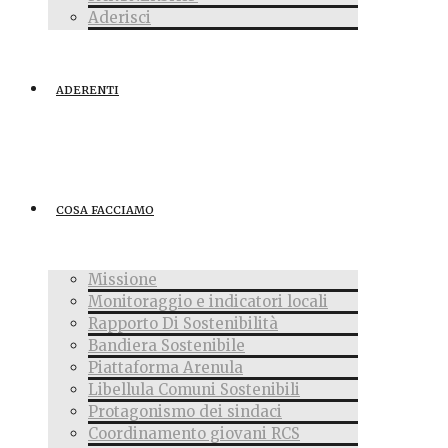
Aderisci
ADERENTI
COSA FACCIAMO
Missione
Monitoraggio e indicatori locali
Rapporto Di Sostenibilità
Bandiera Sostenibile
Piattaforma Arenula
Libellula Comuni Sostenibili
Protagonismo dei sindaci
Coordinamento giovani RCS