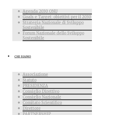
Agenda 2030 ONU
Goals e Target: obiettivi per il 2030
Strategia Nazionale di Sviluppo
Sostenibile
Forum Nazionale dello Sviluppo
Sostenibile
CHI SIAMO
Associazione
Statuto
PRESIDENZA
Consiglio Direttivo
Consiglio Nazionale
Comitato Scientifico
Direttore
PARTNERSHIP