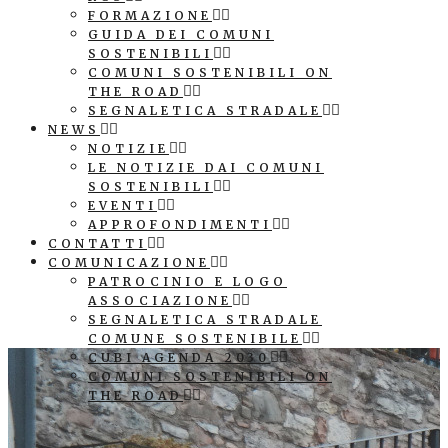
FORMAZIONE
GUIDA DEI COMUNI
SOSTENIBILI
COMUNI SOSTENIBILI ON
THE ROAD
SEGNALETICA STRADALE
NEWS
NOTIZIE
LE NOTIZIE DAI COMUNI
SOSTENIBILI
EVENTI
APPROFONDIMENTI
CONTATTI
COMUNICAZIONE
PATROCINIO E LOGO
ASSOCIAZIONE
SEGNALETICA STRADALE
COMUNE SOSTENIBILE
CUBI AGENDA 2030
COMUNI SOSTENIBILI ON
THE ROAD