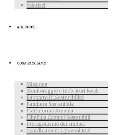
Aderisci
ADERENTI
COSA FACCIAMO
Missione
Monitoraggio e indicatori locali
Rapporto Di Sostenibilità
Bandiera Sostenibile
Piattaforma Arenula
Libellula Comuni Sostenibili
Protagonismo dei sindaci
Coordinamento giovani RCS