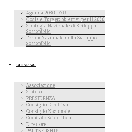
Agenda 2030 ONU
Goals e Target: obiettivi per il 2030
Strategia Nazionale di Sviluppo
Sostenibile
Forum Nazionale dello Sviluppo
Sostenibile
CHI SIAMO
Associazione
Statuto
PRESIDENZA
Consiglio Direttivo
Consiglio Nazionale
Comitato Scientifico
Direttore
PARTNERSHIP