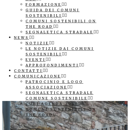
FORMAZIONE
GUIDA DEI COMUNI
SOSTENIBILI
COMUNI SOSTENIBILI ON
THE ROAD
SEGNALETICA STRADALE
NEWS
NOTIZIE
LE NOTIZIE DAI COMUNI
SOSTENIBILI
EVENTI
APPROFONDIMENTI
CONTATTI
COMUNICAZIONE
PATROCINIO E LOGO
ASSOCIAZIONE
SEGNALETICA STRADALE
COMUNE SOSTENIBILE
CUBI AGENDA 2030
COMUNI SOSTENIBILI ON
THE ROAD