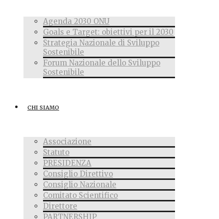
Agenda 2030 ONU
Goals e Target: obiettivi per il 2030
Strategia Nazionale di Sviluppo
Sostenibile
Forum Nazionale dello Sviluppo
Sostenibile
CHI SIAMO
Associazione
Statuto
PRESIDENZA
Consiglio Direttivo
Consiglio Nazionale
Comitato Scientifico
Direttore
PARTNERSHIP