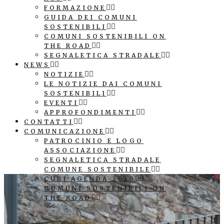
FORMAZIONE
GUIDA DEI COMUNI
SOSTENIBILI
COMUNI SOSTENIBILI ON
THE ROAD
SEGNALETICA STRADALE
NEWS
NOTIZIE
LE NOTIZIE DAI COMUNI
SOSTENIBILI
EVENTI
APPROFONDIMENTI
CONTATTI
COMUNICAZIONE
PATROCINIO E LOGO
ASSOCIAZIONE
SEGNALETICA STRADALE
COMUNE SOSTENIBILE
CUBI AGENDA 2030
COMUNI SOSTENIBILI ON
THE ROAD