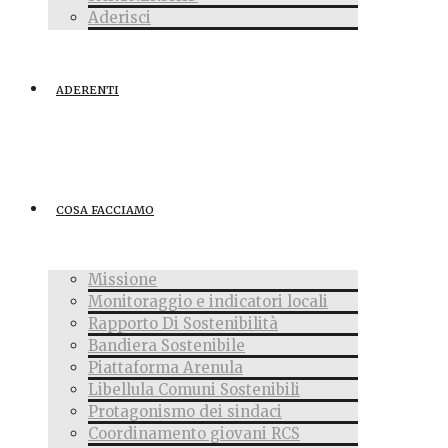
Aderisci
ADERENTI
COSA FACCIAMO
Missione
Monitoraggio e indicatori locali
Rapporto Di Sostenibilità
Bandiera Sostenibile
Piattaforma Arenula
Libellula Comuni Sostenibili
Protagonismo dei sindaci
Coordinamento giovani RCS