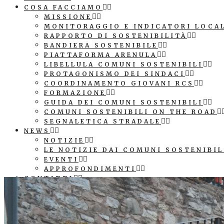
COSA FACCIAMO
MISSIONE
MONITORAGGIO E INDICATORI LOCA
RAPPORTO DI SOSTENIBILITÀ
BANDIERA SOSTENIBILE
PIATTAFORMA ARENULA
LIBELLULA COMUNI SOSTENIBILI
PROTAGONISMO DEI SINDACI
COORDINAMENTO GIOVANI RCS
FORMAZIONE
GUIDA DEI COMUNI SOSTENIBILI
COMUNI SOSTENIBILI ON THE ROAD
SEGNALETICA STRADALE
NEWS
NOTIZIE
LE NOTIZIE DAI COMUNI SOSTENIBIL
EVENTI
APPROFONDIMENTI
CONTATTI
COMUNICAZIONE
PATROCINIO E LOGO ASSOCIAZIONE
SEGNALETICA STRADALE COMUNE SO
CUBI AGENDA 2030