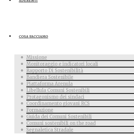
ADERENTI
COSA FACCIAMO
Missione
Monitoraggio e indicatori locali
Rapporto Di Sostenibilità
Bandiera Sostenibile
Piattaforma Arenula
Libellula Comuni Sostenibili
Protagonismo dei sindaci
Coordinamento giovani RCS
Formazione
Guida dei Comuni Sostenibili
Comuni sostenibili on the road
Segnaletica Stradale