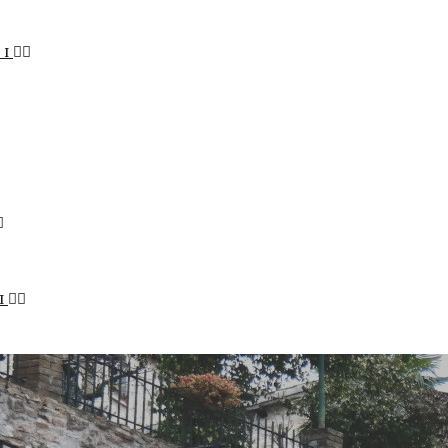
LI
I
STENIBILE