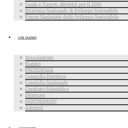
Goals e Target: obiettivi per il 2030
Strategia Nazionale di Sviluppo Sostenibile
Forum Nazionale dello Sviluppo Sostenibile
CHI SIAMO
Associazione
Statuto
PRESIDENZA
Consiglio Direttivo
Consiglio Nazionale
Comitato Scientifico
Direttore
PARTNERSHIP
Aderisci