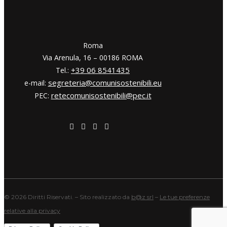
​​Roma
Via Arenula, 16 – 00186 ROMA
+39 06 8541435
Tel.:
segreteria@comunisostenibili.eu
e-mail:
retecomunisostenibili@pec.it
PEC:
©
2026 Diritti Riservati. – Sito realizzato da
b@z srl
–
Le tue preferenze
relative alla privacy