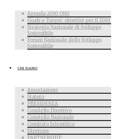
Agenda 2030 ONU
Goals e Target: obiettivi per il 2030
Strategia Nazionale di Sviluppo
Sostenibile
Forum Nazionale dello Sviluppo
Sostenibile
CHI SIAMO
Associazione
Statuto
PRESIDENZA
Consiglio Direttivo
Consiglio Nazionale
Comitato Scientifico
Direttore
PARTNERSHIP