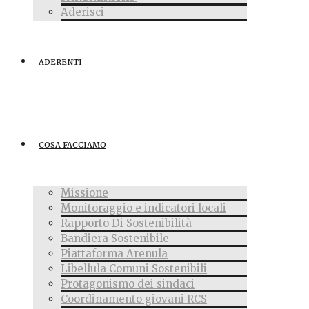
Aderisci
ADERENTI
COSA FACCIAMO
Missione
Monitoraggio e indicatori locali
Rapporto Di Sostenibilità
Bandiera Sostenibile
Piattaforma Arenula
Libellula Comuni Sostenibili
Protagonismo dei sindaci
Coordinamento giovani RCS