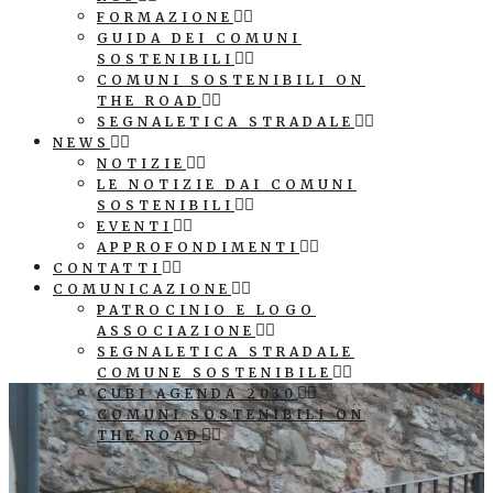
FORMAZIONE
GUIDA DEI COMUNI
SOSTENIBILI
COMUNI SOSTENIBILI ON
THE ROAD
SEGNALETICA STRADALE
NEWS
NOTIZIE
LE NOTIZIE DAI COMUNI
SOSTENIBILI
EVENTI
APPROFONDIMENTI
CONTATTI
COMUNICAZIONE
PATROCINIO E LOGO
ASSOCIAZIONE
SEGNALETICA STRADALE
COMUNE SOSTENIBILE
CUBI AGENDA 2030
COMUNI SOSTENIBILI ON
THE ROAD