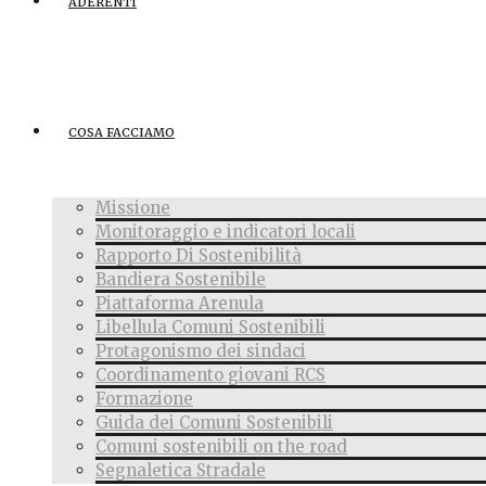
ADERENTI
COSA FACCIAMO
Missione
Monitoraggio e indicatori locali
Rapporto Di Sostenibilità
Bandiera Sostenibile
Piattaforma Arenula
Libellula Comuni Sostenibili
Protagonismo dei sindaci
Coordinamento giovani RCS
Formazione
Guida dei Comuni Sostenibili
Comuni sostenibili on the road
Segnaletica Stradale