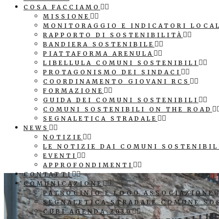
COSA FACCIAMO
MISSIONE
MONITORAGGIO E INDICATORI LOCA
RAPPORTO DI SOSTENIBILITÀ
BANDIERA SOSTENIBILE
PIATTAFORMA ARENULA
LIBELLULA COMUNI SOSTENIBILI
PROTAGONISMO DEI SINDACI
COORDINAMENTO GIOVANI RCS
FORMAZIONE
GUIDA DEI COMUNI SOSTENIBILI
COMUNI SOSTENIBILI ON THE ROAD
SEGNALETICA STRADALE
NEWS
NOTIZIE
LE NOTIZIE DAI COMUNI SOSTENIBIL
EVENTI
APPROFONDIMENTI
CONTATTI
COMUNICAZIONE
PATROCINIO E LOGO ASSOCIAZIONE
SEGNALETICA STRADALE COMUNE SO
CUBI AGENDA 2030