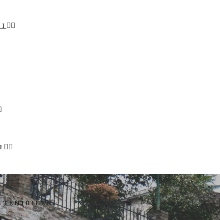
LI
I
STENIBILE