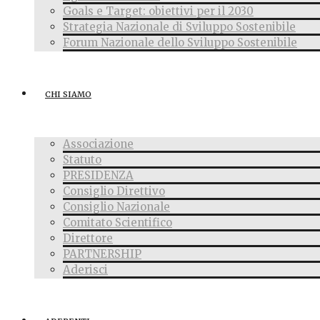
Goals e Target: obiettivi per il 2030
Strategia Nazionale di Sviluppo Sostenibile
Forum Nazionale dello Sviluppo Sostenibile
CHI SIAMO
Associazione
Statuto
PRESIDENZA
Consiglio Direttivo
Consiglio Nazionale
Comitato Scientifico
Direttore
PARTNERSHIP
Aderisci