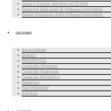
Goals e Target: obiettivi per il 2030
Strategia Nazionale di Sviluppo Sostenibile
Forum Nazionale dello Sviluppo Sostenibile
CHI SIAMO
Associazione
Statuto
PRESIDENZA
Consiglio Direttivo
Consiglio Nazionale
Comitato Scientifico
Direttore
PARTNERSHIP
Aderisci