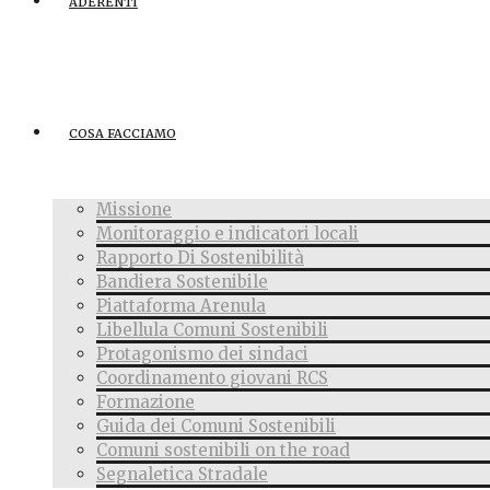
ADERENTI
COSA FACCIAMO
Missione
Monitoraggio e indicatori locali
Rapporto Di Sostenibilità
Bandiera Sostenibile
Piattaforma Arenula
Libellula Comuni Sostenibili
Protagonismo dei sindaci
Coordinamento giovani RCS
Formazione
Guida dei Comuni Sostenibili
Comuni sostenibili on the road
Segnaletica Stradale