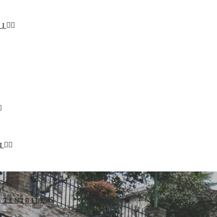
LI
I
STENIBILE