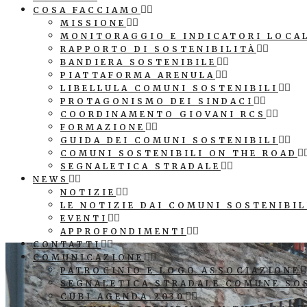
COSA FACCIAMO
MISSIONE
MONITORAGGIO E INDICATORI LOCA
RAPPORTO DI SOSTENIBILITÀ
BANDIERA SOSTENIBILE
PIATTAFORMA ARENULA
LIBELLULA COMUNI SOSTENIBILI
PROTAGONISMO DEI SINDACI
COORDINAMENTO GIOVANI RCS
FORMAZIONE
GUIDA DEI COMUNI SOSTENIBILI
COMUNI SOSTENIBILI ON THE ROAD
SEGNALETICA STRADALE
NEWS
NOTIZIE
LE NOTIZIE DAI COMUNI SOSTENIBIL
EVENTI
APPROFONDIMENTI
CONTATTI
COMUNICAZIONE
PATROCINIO E LOGO ASSOCIAZIONE
SEGNALETICA STRADALE COMUNE SO
CUBI AGENDA 2030