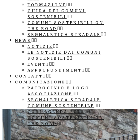
FORMAZIONE
GUIDA DEI COMUNI
SOSTENIBILI
COMUNI SOSTENIBILI ON
THE ROAD
SEGNALETICA STRADALE
NEWS
NOTIZIE
LE NOTIZIE DAI COMUNI
SOSTENIBILI
EVENTI
APPROFONDIMENTI
CONTATTI
COMUNICAZIONE
PATROCINIO E LOGO
ASSOCIAZIONE
SEGNALETICA STRADALE
COMUNE SOSTENIBILE
CUBI AGENDA 2030
COMUNI SOSTENIBILI ON
THE ROAD