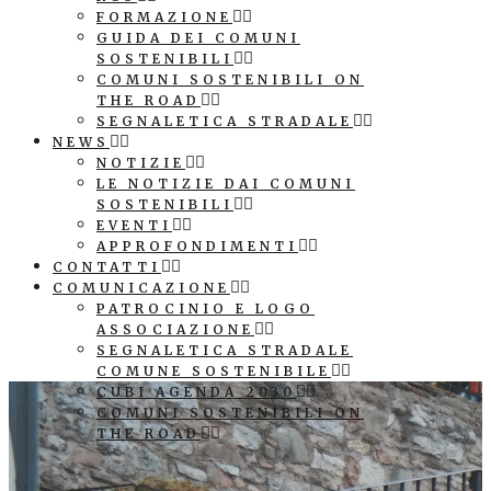
FORMAZIONE
GUIDA DEI COMUNI
SOSTENIBILI
COMUNI SOSTENIBILI ON
THE ROAD
SEGNALETICA STRADALE
NEWS
NOTIZIE
LE NOTIZIE DAI COMUNI
SOSTENIBILI
EVENTI
APPROFONDIMENTI
CONTATTI
COMUNICAZIONE
PATROCINIO E LOGO
ASSOCIAZIONE
SEGNALETICA STRADALE
COMUNE SOSTENIBILE
CUBI AGENDA 2030
COMUNI SOSTENIBILI ON
THE ROAD