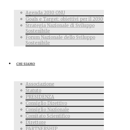
Agenda 2030 ONU
Goals e Target: obiettivi per il 2030
Strategia Nazionale di Sviluppo
Sostenibile
Forum Nazionale dello Sviluppo
Sostenibile
CHI SIAMO
Associazione
Statuto
PRESIDENZA
Consiglio Direttivo
Consiglio Nazionale
Comitato Scientifico
Direttore
PARTNERSHIP