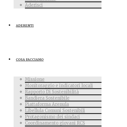
Aderisci
ADERENTI
COSA FACCIAMO
Missione
Monitoraggio e indicatori locali
Rapporto Di Sostenibilità
Bandiera Sostenibile
Piattaforma Arenula
Libellula Comuni Sostenibili
Protagonismo dei sindaci
Coordinamento giovani RCS