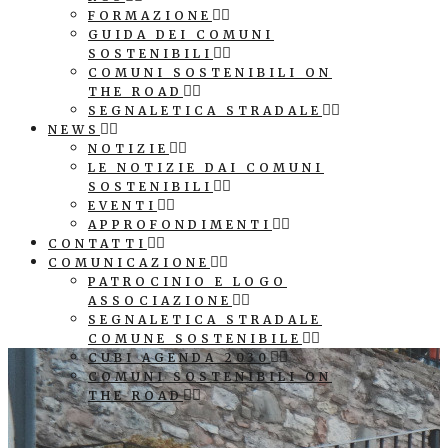
FORMAZIONE
GUIDA DEI COMUNI
SOSTENIBILI
COMUNI SOSTENIBILI ON
THE ROAD
SEGNALETICA STRADALE
NEWS
NOTIZIE
LE NOTIZIE DAI COMUNI
SOSTENIBILI
EVENTI
APPROFONDIMENTI
CONTATTI
COMUNICAZIONE
PATROCINIO E LOGO
ASSOCIAZIONE
SEGNALETICA STRADALE
COMUNE SOSTENIBILE
CUBI AGENDA 2030
COMUNI SOSTENIBILI ON
THE ROAD