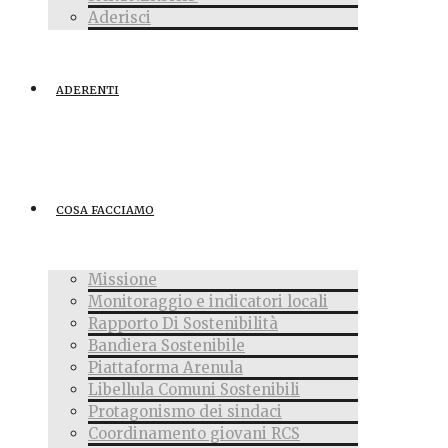
Aderisci
ADERENTI
COSA FACCIAMO
Missione
Monitoraggio e indicatori locali
Rapporto Di Sostenibilità
Bandiera Sostenibile
Piattaforma Arenula
Libellula Comuni Sostenibili
Protagonismo dei sindaci
Coordinamento giovani RCS