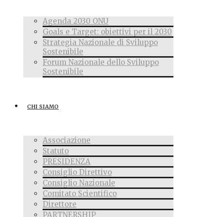
Agenda 2030 ONU
Goals e Target: obiettivi per il 2030
Strategia Nazionale di Sviluppo
Sostenibile
Forum Nazionale dello Sviluppo
Sostenibile
CHI SIAMO
Associazione
Statuto
PRESIDENZA
Consiglio Direttivo
Consiglio Nazionale
Comitato Scientifico
Direttore
PARTNERSHIP