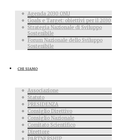
Agenda 2030 ONU
Goals e Target: obiettivi per il 2030
Strategia Nazionale di Sviluppo
Sostenibile
Forum Nazionale dello Sviluppo
Sostenibile
CHI SIAMO
Associazione
Statuto
PRESIDENZA
Consiglio Direttivo
Consiglio Nazionale
Comitato Scientifico
Direttore
PARTNERSHIP