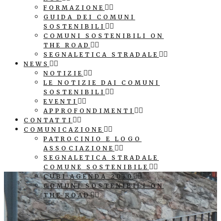
FORMAZIONE
GUIDA DEI COMUNI
SOSTENIBILI
COMUNI SOSTENIBILI ON
THE ROAD
SEGNALETICA STRADALE
NEWS
NOTIZIE
LE NOTIZIE DAI COMUNI
SOSTENIBILI
EVENTI
APPROFONDIMENTI
CONTATTI
COMUNICAZIONE
PATROCINIO E LOGO
ASSOCIAZIONE
SEGNALETICA STRADALE
COMUNE SOSTENIBILE
CUBI AGENDA 2030
COMUNI SOSTENIBILI ON
THE ROAD