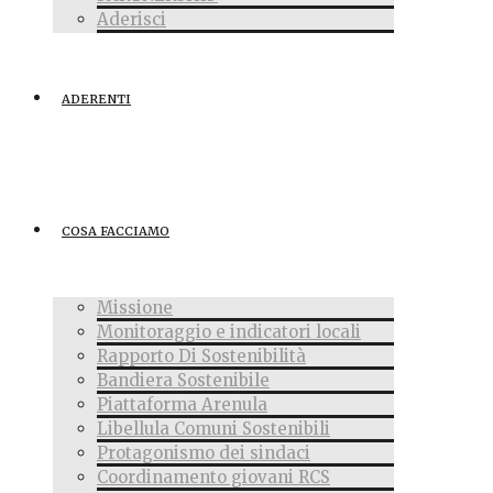
Aderisci
ADERENTI
COSA FACCIAMO
Missione
Monitoraggio e indicatori locali
Rapporto Di Sostenibilità
Bandiera Sostenibile
Piattaforma Arenula
Libellula Comuni Sostenibili
Protagonismo dei sindaci
Coordinamento giovani RCS