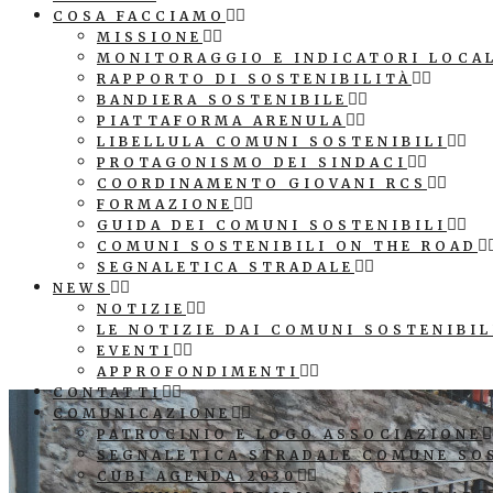
COSA FACCIAMO
MISSIONE
MONITORAGGIO E INDICATORI LOCA
RAPPORTO DI SOSTENIBILITÀ
BANDIERA SOSTENIBILE
PIATTAFORMA ARENULA
LIBELLULA COMUNI SOSTENIBILI
PROTAGONISMO DEI SINDACI
COORDINAMENTO GIOVANI RCS
FORMAZIONE
GUIDA DEI COMUNI SOSTENIBILI
COMUNI SOSTENIBILI ON THE ROAD
SEGNALETICA STRADALE
NEWS
NOTIZIE
LE NOTIZIE DAI COMUNI SOSTENIBIL
EVENTI
APPROFONDIMENTI
CONTATTI
COMUNICAZIONE
PATROCINIO E LOGO ASSOCIAZIONE
SEGNALETICA STRADALE COMUNE SO
CUBI AGENDA 2030