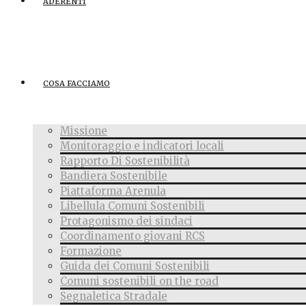
ADERENTI
COSA FACCIAMO
Missione
Monitoraggio e indicatori locali
Rapporto Di Sostenibilità
Bandiera Sostenibile
Piattaforma Arenula
Libellula Comuni Sostenibili
Protagonismo dei sindaci
Coordinamento giovani RCS
Formazione
Guida dei Comuni Sostenibili
Comuni sostenibili on the road
Segnaletica Stradale