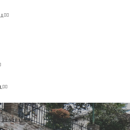
LI
I
STENIBILE