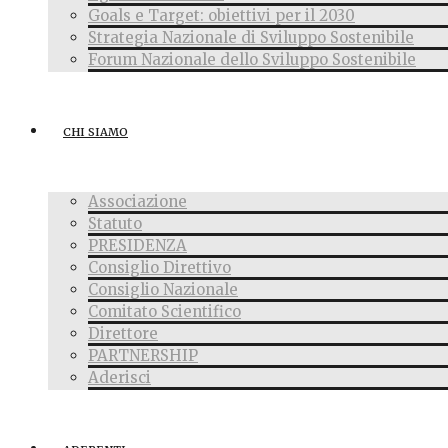
Goals e Target: obiettivi per il 2030
Strategia Nazionale di Sviluppo Sostenibile
Forum Nazionale dello Sviluppo Sostenibile
CHI SIAMO
Associazione
Statuto
PRESIDENZA
Consiglio Direttivo
Consiglio Nazionale
Comitato Scientifico
Direttore
PARTNERSHIP
Aderisci