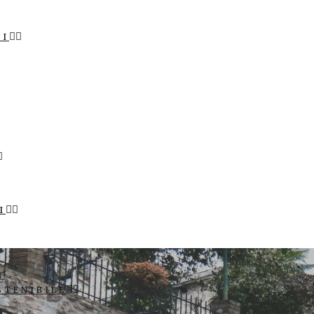
LI
I
STENIBILE