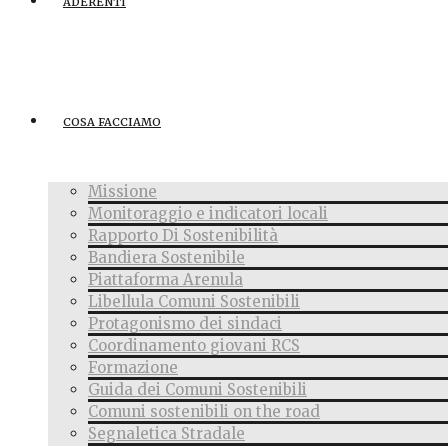
ADERENTI
COSA FACCIAMO
Missione
Monitoraggio e indicatori locali
Rapporto Di Sostenibilità
Bandiera Sostenibile
Piattaforma Arenula
Libellula Comuni Sostenibili
Protagonismo dei sindaci
Coordinamento giovani RCS
Formazione
Guida dei Comuni Sostenibili
Comuni sostenibili on the road
Segnaletica Stradale