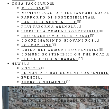
COSA FACCIAMO
MISSIONE
MONITORAGGIO E INDICATORI LOCA
RAPPORTO DI SOSTENIBILITÀ
BANDIERA SOSTENIBILE
PIATTAFORMA ARENULA
LIBELLULA COMUNI SOSTENIBILI
PROTAGONISMO DEI SINDACI
COORDINAMENTO GIOVANI RCS
FORMAZIONE
GUIDA DEI COMUNI SOSTENIBILI
COMUNI SOSTENIBILI ON THE ROAD
SEGNALETICA STRADALE
NEWS
NOTIZIE
LE NOTIZIE DAI COMUNI SOSTENIBIL
EVENTI
APPROFONDIMENTI
CONTATTI
COMUNICAZIONE
PATROCINIO E LOGO ASSOCIAZIONE
SEGNALETICA STRADALE COMUNE SO
CUBI AGENDA 2030