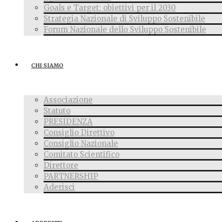
Goals e Target: obiettivi per il 2030
Strategia Nazionale di Sviluppo Sostenibile
Forum Nazionale dello Sviluppo Sostenibile
CHI SIAMO
Associazione
Statuto
PRESIDENZA
Consiglio Direttivo
Consiglio Nazionale
Comitato Scientifico
Direttore
PARTNERSHIP
Aderisci