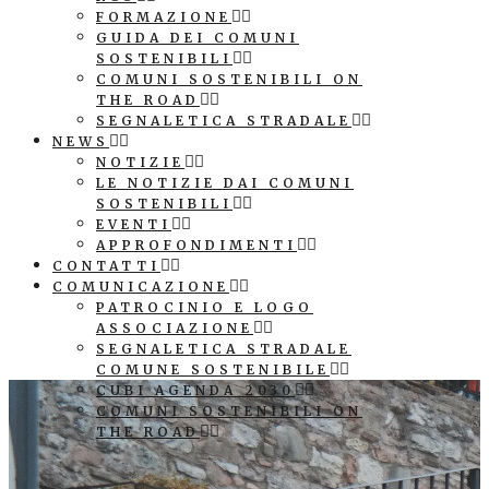
FORMAZIONE
GUIDA DEI COMUNI
SOSTENIBILI
COMUNI SOSTENIBILI ON
THE ROAD
SEGNALETICA STRADALE
NEWS
NOTIZIE
LE NOTIZIE DAI COMUNI
SOSTENIBILI
EVENTI
APPROFONDIMENTI
CONTATTI
COMUNICAZIONE
PATROCINIO E LOGO
ASSOCIAZIONE
SEGNALETICA STRADALE
COMUNE SOSTENIBILE
CUBI AGENDA 2030
COMUNI SOSTENIBILI ON
THE ROAD