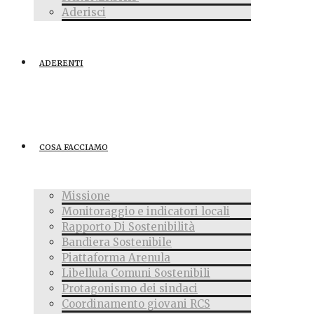
Aderisci
ADERENTI
COSA FACCIAMO
Missione
Monitoraggio e indicatori locali
Rapporto Di Sostenibilità
Bandiera Sostenibile
Piattaforma Arenula
Libellula Comuni Sostenibili
Protagonismo dei sindaci
Coordinamento giovani RCS