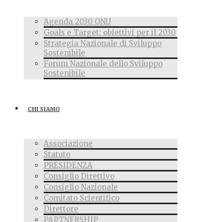
Agenda 2030 ONU
Goals e Target: obiettivi per il 2030
Strategia Nazionale di Sviluppo
Sostenibile
Forum Nazionale dello Sviluppo
Sostenibile
CHI SIAMO
Associazione
Statuto
PRESIDENZA
Consiglio Direttivo
Consiglio Nazionale
Comitato Scientifico
Direttore
PARTNERSHIP