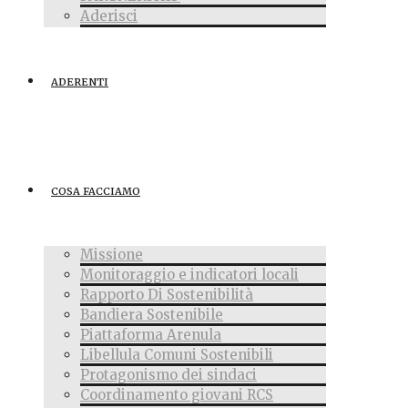
Aderisci
ADERENTI
COSA FACCIAMO
Missione
Monitoraggio e indicatori locali
Rapporto Di Sostenibilità
Bandiera Sostenibile
Piattaforma Arenula
Libellula Comuni Sostenibili
Protagonismo dei sindaci
Coordinamento giovani RCS