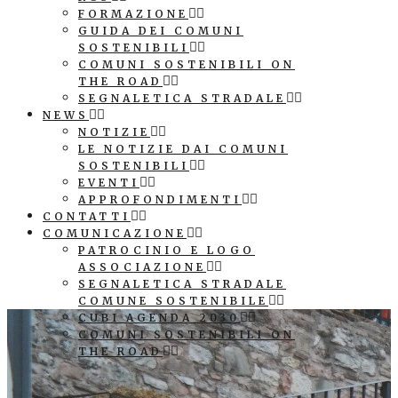
FORMAZIONE
GUIDA DEI COMUNI
SOSTENIBILI
COMUNI SOSTENIBILI ON
THE ROAD
SEGNALETICA STRADALE
NEWS
NOTIZIE
LE NOTIZIE DAI COMUNI
SOSTENIBILI
EVENTI
APPROFONDIMENTI
CONTATTI
COMUNICAZIONE
PATROCINIO E LOGO
ASSOCIAZIONE
SEGNALETICA STRADALE
COMUNE SOSTENIBILE
CUBI AGENDA 2030
COMUNI SOSTENIBILI ON
THE ROAD