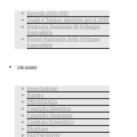
Agenda 2030 ONU
Goals e Target: obiettivi per il 2030
Strategia Nazionale di Sviluppo
Sostenibile
Forum Nazionale dello Sviluppo
Sostenibile
CHI SIAMO
Associazione
Statuto
PRESIDENZA
Consiglio Direttivo
Consiglio Nazionale
Comitato Scientifico
Direttore
PARTNERSHIP