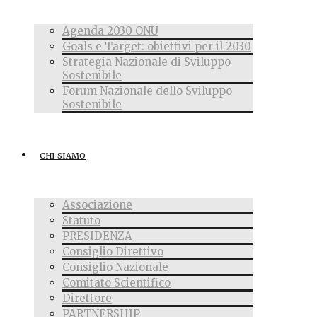
Agenda 2030 ONU
Goals e Target: obiettivi per il 2030
Strategia Nazionale di Sviluppo
Sostenibile
Forum Nazionale dello Sviluppo
Sostenibile
CHI SIAMO
Associazione
Statuto
PRESIDENZA
Consiglio Direttivo
Consiglio Nazionale
Comitato Scientifico
Direttore
PARTNERSHIP