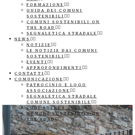
FORMAZIONE
GUIDA DEI COMUNI
SOSTENIBILI
COMUNI SOSTENIBILI ON
THE ROAD
SEGNALETICA STRADALE
NEWS
NOTIZIE
LE NOTIZIE DAI COMUNI
SOSTENIBILI
EVENTI
APPROFONDIMENTI
CONTATTI
COMUNICAZIONE
PATROCINIO E LOGO
ASSOCIAZIONE
SEGNALETICA STRADALE
COMUNE SOSTENIBILE
CUBI AGENDA 2030
COMUNI SOSTENIBILI ON
THE ROAD