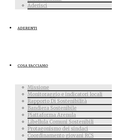
Aderisci
ADERENTI
COSA FACCIAMO
Missione
Monitoraggio e indicatori locali
Rapporto Di Sostenibilità
Bandiera Sostenibile
Piattaforma Arenula
Libellula Comuni Sostenibili
Protagonismo dei sindaci
Coordinamento giovani RCS