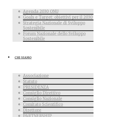
Agenda 2030 ONU
Goals e Target: obiettivi per il 2030
Strategia Nazionale di Sviluppo
Sostenibile
Forum Nazionale dello Sviluppo
Sostenibile
CHI SIAMO
Associazione
Statuto
PRESIDENZA
Consiglio Direttivo
Consiglio Nazionale
Comitato Scientifico
Direttore
PARTNERSHIP