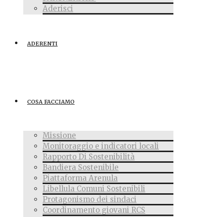
Aderisci
ADERENTI
COSA FACCIAMO
Missione
Monitoraggio e indicatori locali
Rapporto Di Sostenibilità
Bandiera Sostenibile
Piattaforma Arenula
Libellula Comuni Sostenibili
Protagonismo dei sindaci
Coordinamento giovani RCS