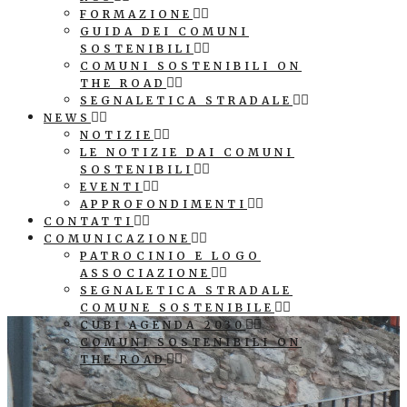
FORMAZIONE
GUIDA DEI COMUNI
SOSTENIBILI
COMUNI SOSTENIBILI ON
THE ROAD
SEGNALETICA STRADALE
NEWS
NOTIZIE
LE NOTIZIE DAI COMUNI
SOSTENIBILI
EVENTI
APPROFONDIMENTI
CONTATTI
COMUNICAZIONE
PATROCINIO E LOGO
ASSOCIAZIONE
SEGNALETICA STRADALE
COMUNE SOSTENIBILE
CUBI AGENDA 2030
COMUNI SOSTENIBILI ON
THE ROAD