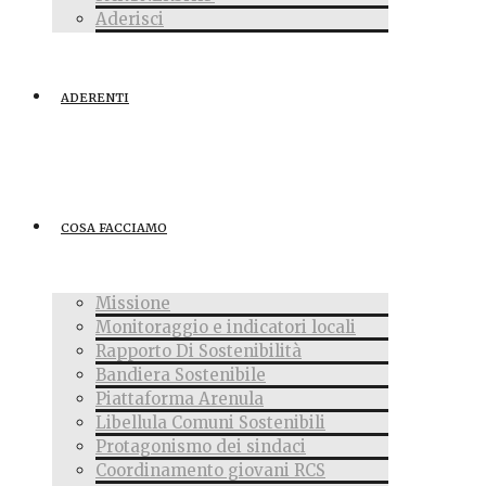
Aderisci
ADERENTI
COSA FACCIAMO
Missione
Monitoraggio e indicatori locali
Rapporto Di Sostenibilità
Bandiera Sostenibile
Piattaforma Arenula
Libellula Comuni Sostenibili
Protagonismo dei sindaci
Coordinamento giovani RCS