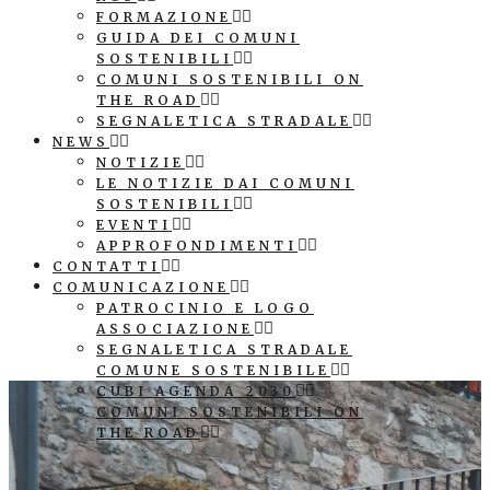
FORMAZIONE
GUIDA DEI COMUNI
SOSTENIBILI
COMUNI SOSTENIBILI ON
THE ROAD
SEGNALETICA STRADALE
NEWS
NOTIZIE
LE NOTIZIE DAI COMUNI
SOSTENIBILI
EVENTI
APPROFONDIMENTI
CONTATTI
COMUNICAZIONE
PATROCINIO E LOGO
ASSOCIAZIONE
SEGNALETICA STRADALE
COMUNE SOSTENIBILE
CUBI AGENDA 2030
COMUNI SOSTENIBILI ON
THE ROAD