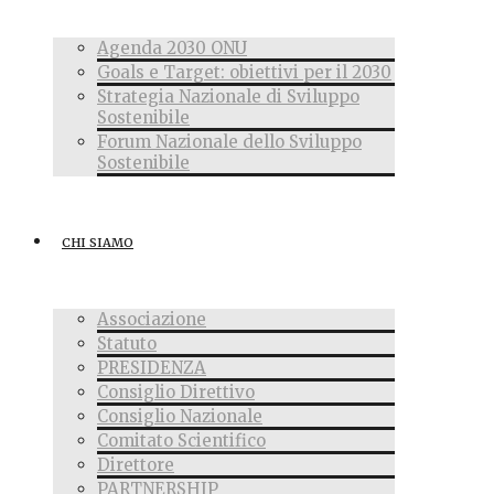
Agenda 2030 ONU
Goals e Target: obiettivi per il 2030
Strategia Nazionale di Sviluppo
Sostenibile
Forum Nazionale dello Sviluppo
Sostenibile
CHI SIAMO
Associazione
Statuto
PRESIDENZA
Consiglio Direttivo
Consiglio Nazionale
Comitato Scientifico
Direttore
PARTNERSHIP