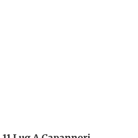
11 Lug
A Capannori