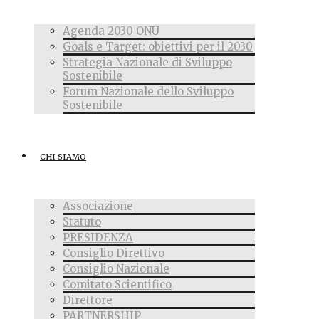
Agenda 2030 ONU
Goals e Target: obiettivi per il 2030
Strategia Nazionale di Sviluppo
Sostenibile
Forum Nazionale dello Sviluppo
Sostenibile
CHI SIAMO
Associazione
Statuto
PRESIDENZA
Consiglio Direttivo
Consiglio Nazionale
Comitato Scientifico
Direttore
PARTNERSHIP