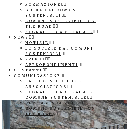
FORMAZIONE
GUIDA DEI COMUNI
SOSTENIBILI
COMUNI SOSTENIBILI ON
THE ROAD
SEGNALETICA STRADALE
NEWS
NOTIZIE
LE NOTIZIE DAI COMUNI
SOSTENIBILI
EVENTI
APPROFONDIMENTI
CONTATTI
COMUNICAZIONE
PATROCINIO E LOGO
ASSOCIAZIONE
SEGNALETICA STRADALE
COMUNE SOSTENIBILE
CUBI AGENDA 2030
COMUNI SOSTENIBILI ON
THE ROAD