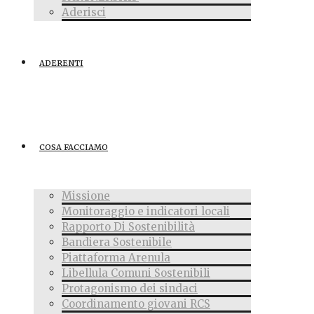
Aderisci
ADERENTI
COSA FACCIAMO
Missione
Monitoraggio e indicatori locali
Rapporto Di Sostenibilità
Bandiera Sostenibile
Piattaforma Arenula
Libellula Comuni Sostenibili
Protagonismo dei sindaci
Coordinamento giovani RCS