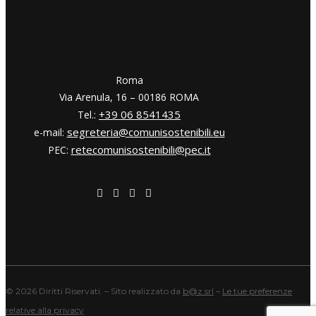
​​Roma
Via Arenula, 16 – 00186 ROMA
+39 06 8541435
Tel.:
segreteria@comunisostenibili.eu
e-mail:
retecomunisostenibili@pec.it
PEC:
©
2026 Diritti Riservati. – Sito realizzato da
b@z srl
–
Le tue preferenze
relative alla privacy