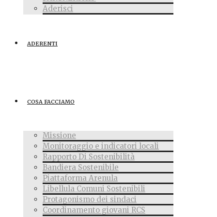
Aderisci
ADERENTI
COSA FACCIAMO
Missione
Monitoraggio e indicatori locali
Rapporto Di Sostenibilità
Bandiera Sostenibile
Piattaforma Arenula
Libellula Comuni Sostenibili
Protagonismo dei sindaci
Coordinamento giovani RCS