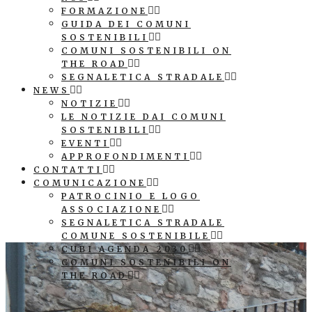
FORMAZIONE
GUIDA DEI COMUNI
SOSTENIBILI
COMUNI SOSTENIBILI ON
THE ROAD
SEGNALETICA STRADALE
NEWS
NOTIZIE
LE NOTIZIE DAI COMUNI
SOSTENIBILI
EVENTI
APPROFONDIMENTI
CONTATTI
COMUNICAZIONE
PATROCINIO E LOGO
ASSOCIAZIONE
SEGNALETICA STRADALE
COMUNE SOSTENIBILE
CUBI AGENDA 2030
COMUNI SOSTENIBILI ON
THE ROAD