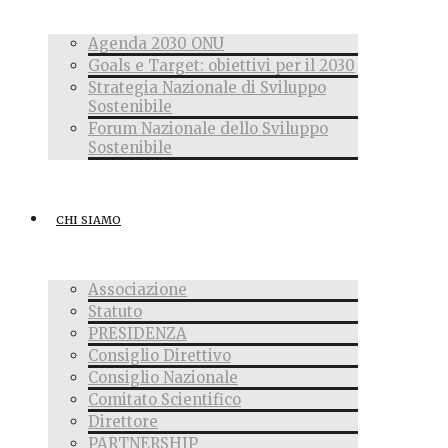
Agenda 2030 ONU
Goals e Target: obiettivi per il 2030
Strategia Nazionale di Sviluppo
Sostenibile
Forum Nazionale dello Sviluppo
Sostenibile
CHI SIAMO
Associazione
Statuto
PRESIDENZA
Consiglio Direttivo
Consiglio Nazionale
Comitato Scientifico
Direttore
PARTNERSHIP