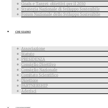
Goals e Target: obiettivi per il 2030
Strategia Nazionale di Sviluppo Sostenibile
Forum Nazionale dello Sviluppo Sostenibile
CHI SIAMO
Associazione
Statuto
PRESIDENZA
Consiglio Direttivo
Consiglio Nazionale
Comitato Scientifico
Direttore
PARTNERSHIP
Aderisci