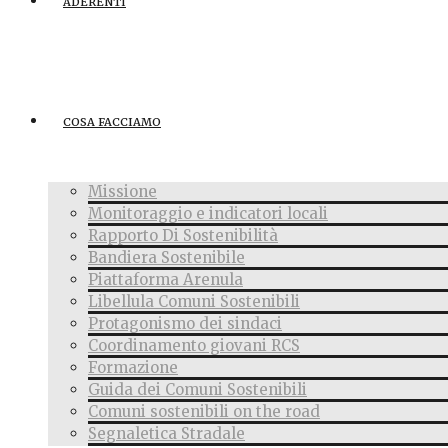
ADERENTI
COSA FACCIAMO
Missione
Monitoraggio e indicatori locali
Rapporto Di Sostenibilità
Bandiera Sostenibile
Piattaforma Arenula
Libellula Comuni Sostenibili
Protagonismo dei sindaci
Coordinamento giovani RCS
Formazione
Guida dei Comuni Sostenibili
Comuni sostenibili on the road
Segnaletica Stradale