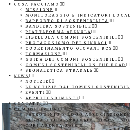
COSA FACCIAMO
MISSIONE
MONITORAGGIO E INDICATORI LOCA
RAPPORTO DI SOSTENIBILITÀ
BANDIERA SOSTENIBILE
PIATTAFORMA ARENULA
LIBELLULA COMUNI SOSTENIBILI
PROTAGONISMO DEI SINDACI
COORDINAMENTO GIOVANI RCS
FORMAZIONE
GUIDA DEI COMUNI SOSTENIBILI
COMUNI SOSTENIBILI ON THE ROAD
SEGNALETICA STRADALE
NEWS
NOTIZIE
LE NOTIZIE DAI COMUNI SOSTENIBIL
EVENTI
APPROFONDIMENTI
CONTATTI
COMUNICAZIONE
PATROCINIO E LOGO ASSOCIAZIONE
SEGNALETICA STRADALE COMUNE SO
CUBI AGENDA 2030