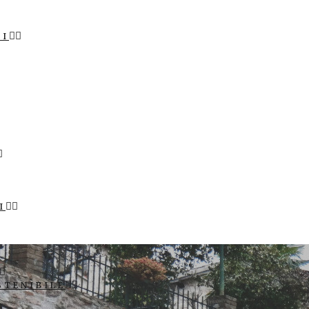
LI
I
STENIBILE