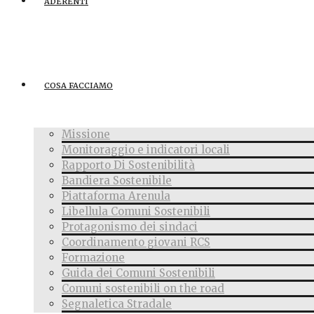
ADERENTI
COSA FACCIAMO
Missione
Monitoraggio e indicatori locali
Rapporto Di Sostenibilità
Bandiera Sostenibile
Piattaforma Arenula
Libellula Comuni Sostenibili
Protagonismo dei sindaci
Coordinamento giovani RCS
Formazione
Guida dei Comuni Sostenibili
Comuni sostenibili on the road
Segnaletica Stradale