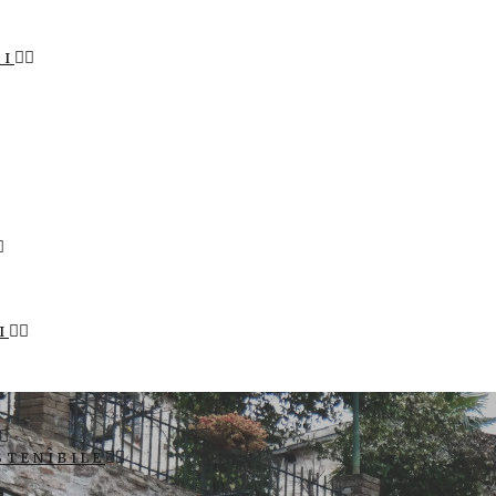
LI
I
STENIBILE