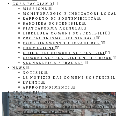
COSA FACCIAMO
MISSIONE
MONITORAGGIO E INDICATORI LOCA
RAPPORTO DI SOSTENIBILITÀ
BANDIERA SOSTENIBILE
PIATTAFORMA ARENULA
LIBELLULA COMUNI SOSTENIBILI
PROTAGONISMO DEI SINDACI
COORDINAMENTO GIOVANI RCS
FORMAZIONE
GUIDA DEI COMUNI SOSTENIBILI
COMUNI SOSTENIBILI ON THE ROAD
SEGNALETICA STRADALE
NEWS
NOTIZIE
LE NOTIZIE DAI COMUNI SOSTENIBIL
EVENTI
APPROFONDIMENTI
CONTATTI
COMUNICAZIONE
PATROCINIO E LOGO ASSOCIAZIONE
SEGNALETICA STRADALE COMUNE SO
CUBI AGENDA 2030