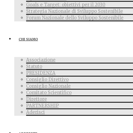
Goals e Target: obiettivi per il 2030
Strategia Nazionale di Sviluppo Sostenibile
Forum Nazionale dello Sviluppo Sostenibile
CHI SIAMO
Associazione
Statuto
PRESIDENZA
Consiglio Direttivo
Consiglio Nazionale
Comitato Scientifico
Direttore
PARTNERSHIP
Aderisci