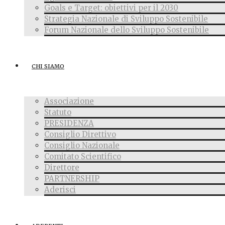
Goals e Target: obiettivi per il 2030
Strategia Nazionale di Sviluppo Sostenibile
Forum Nazionale dello Sviluppo Sostenibile
CHI SIAMO
Associazione
Statuto
PRESIDENZA
Consiglio Direttivo
Consiglio Nazionale
Comitato Scientifico
Direttore
PARTNERSHIP
Aderisci