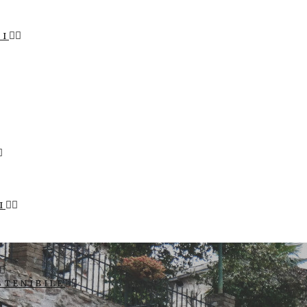
LI
I
STENIBILE