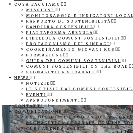
COSA FACCIAMO
MISSIONE
MONITORAGGIO E INDICATORI LOCA
RAPPORTO DI SOSTENIBILITÀ
BANDIERA SOSTENIBILE
PIATTAFORMA ARENULA
LIBELLULA COMUNI SOSTENIBILI
PROTAGONISMO DEI SINDACI
COORDINAMENTO GIOVANI RCS
FORMAZIONE
GUIDA DEI COMUNI SOSTENIBILI
COMUNI SOSTENIBILI ON THE ROAD
SEGNALETICA STRADALE
NEWS
NOTIZIE
LE NOTIZIE DAI COMUNI SOSTENIBIL
EVENTI
APPROFONDIMENTI
CONTATTI
COMUNICAZIONE
PATROCINIO E LOGO ASSOCIAZIONE
SEGNALETICA STRADALE COMUNE SO
CUBI AGENDA 2030