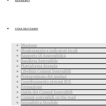
ADERENTI
COSA FACCIAMO
Missione
Monitoraggio e indicatori locali
Rapporto Di Sostenibilità
Bandiera Sostenibile
Piattaforma Arenula
Libellula Comuni Sostenibili
Protagonismo dei sindaci
Coordinamento giovani RCS
Formazione
Guida dei Comuni Sostenibili
Comuni sostenibili on the road
Segnaletica Stradale