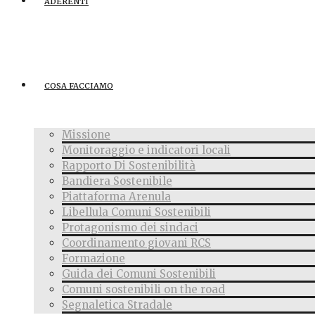
ADERENTI
COSA FACCIAMO
Missione
Monitoraggio e indicatori locali
Rapporto Di Sostenibilità
Bandiera Sostenibile
Piattaforma Arenula
Libellula Comuni Sostenibili
Protagonismo dei sindaci
Coordinamento giovani RCS
Formazione
Guida dei Comuni Sostenibili
Comuni sostenibili on the road
Segnaletica Stradale