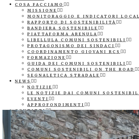
COSA FACCIAMO
MISSIONE
MONITORAGGIO E INDICATORI LOCA
RAPPORTO DI SOSTENIBILITÀ
BANDIERA SOSTENIBILE
PIATTAFORMA ARENULA
LIBELLULA COMUNI SOSTENIBILI
PROTAGONISMO DEI SINDACI
COORDINAMENTO GIOVANI RCS
FORMAZIONE
GUIDA DEI COMUNI SOSTENIBILI
COMUNI SOSTENIBILI ON THE ROAD
SEGNALETICA STRADALE
NEWS
NOTIZIE
LE NOTIZIE DAI COMUNI SOSTENIBIL
EVENTI
APPROFONDIMENTI
CONTATTI
COMUNICAZIONE
PATROCINIO E LOGO ASSOCIAZIONE
SEGNALETICA STRADALE COMUNE SO
CUBI AGENDA 2030