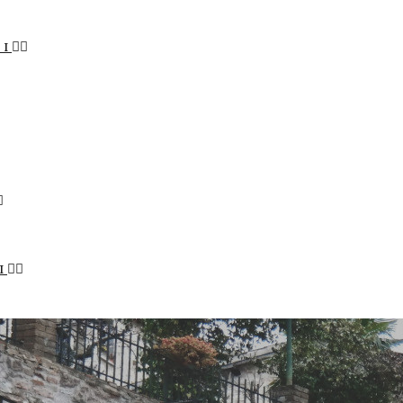
LI
I
STENIBILE