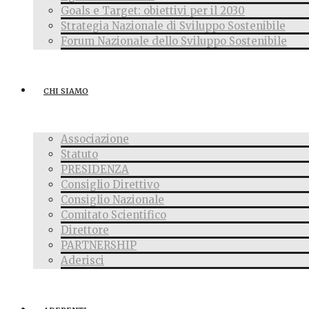
Goals e Target: obiettivi per il 2030
Strategia Nazionale di Sviluppo Sostenibile
Forum Nazionale dello Sviluppo Sostenibile
CHI SIAMO
Associazione
Statuto
PRESIDENZA
Consiglio Direttivo
Consiglio Nazionale
Comitato Scientifico
Direttore
PARTNERSHIP
Aderisci