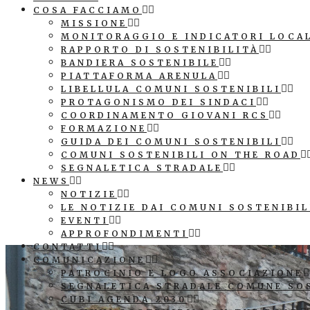
COSA FACCIAMO
MISSIONE
MONITORAGGIO E INDICATORI LOCA
RAPPORTO DI SOSTENIBILITÀ
BANDIERA SOSTENIBILE
PIATTAFORMA ARENULA
LIBELLULA COMUNI SOSTENIBILI
PROTAGONISMO DEI SINDACI
COORDINAMENTO GIOVANI RCS
FORMAZIONE
GUIDA DEI COMUNI SOSTENIBILI
COMUNI SOSTENIBILI ON THE ROAD
SEGNALETICA STRADALE
NEWS
NOTIZIE
LE NOTIZIE DAI COMUNI SOSTENIBIL
EVENTI
APPROFONDIMENTI
CONTATTI
COMUNICAZIONE
PATROCINIO E LOGO ASSOCIAZIONE
SEGNALETICA STRADALE COMUNE SO
CUBI AGENDA 2030