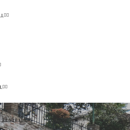
LI
I
STENIBILE