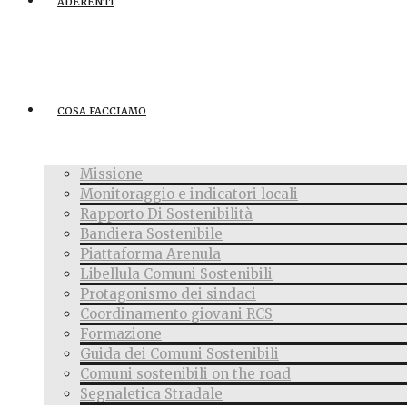
ADERENTI
COSA FACCIAMO
Missione
Monitoraggio e indicatori locali
Rapporto Di Sostenibilità
Bandiera Sostenibile
Piattaforma Arenula
Libellula Comuni Sostenibili
Protagonismo dei sindaci
Coordinamento giovani RCS
Formazione
Guida dei Comuni Sostenibili
Comuni sostenibili on the road
Segnaletica Stradale