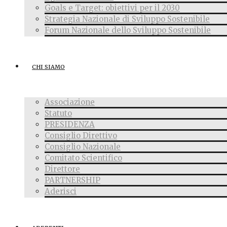
Goals e Target: obiettivi per il 2030
Strategia Nazionale di Sviluppo Sostenibile
Forum Nazionale dello Sviluppo Sostenibile
CHI SIAMO
Associazione
Statuto
PRESIDENZA
Consiglio Direttivo
Consiglio Nazionale
Comitato Scientifico
Direttore
PARTNERSHIP
Aderisci