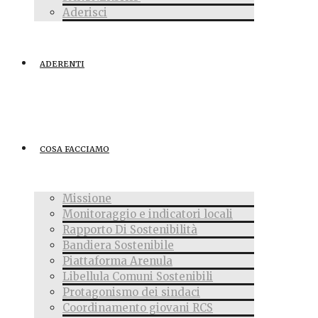
Aderisci
ADERENTI
COSA FACCIAMO
Missione
Monitoraggio e indicatori locali
Rapporto Di Sostenibilità
Bandiera Sostenibile
Piattaforma Arenula
Libellula Comuni Sostenibili
Protagonismo dei sindaci
Coordinamento giovani RCS