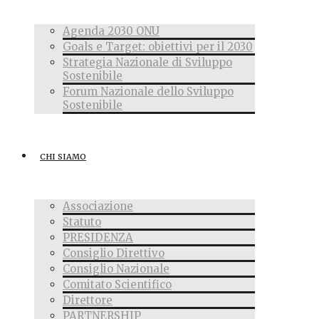
Agenda 2030 ONU
Goals e Target: obiettivi per il 2030
Strategia Nazionale di Sviluppo
Sostenibile
Forum Nazionale dello Sviluppo
Sostenibile
CHI SIAMO
Associazione
Statuto
PRESIDENZA
Consiglio Direttivo
Consiglio Nazionale
Comitato Scientifico
Direttore
PARTNERSHIP