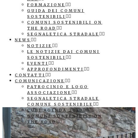
FORMAZIONE
GUIDA DEI COMUNI
SOSTENIBILI
COMUNI SOSTENIBILI ON
THE ROAD
SEGNALETICA STRADALE
NEWS
NOTIZIE
LE NOTIZIE DAI COMUNI
SOSTENIBILI
EVENTI
APPROFONDIMENTI
CONTATTI
COMUNICAZIONE
PATROCINIO E LOGO
ASSOCIAZIONE
SEGNALETICA STRADALE
COMUNE SOSTENIBILE
CUBI AGENDA 2030
COMUNI SOSTENIBILI ON
THE ROAD