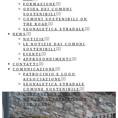
FORMAZIONE
GUIDA DEI COMUNI
SOSTENIBILI
COMUNI SOSTENIBILI ON
THE ROAD
SEGNALETICA STRADALE
NEWS
NOTIZIE
LE NOTIZIE DAI COMUNI
SOSTENIBILI
EVENTI
APPROFONDIMENTI
CONTATTI
COMUNICAZIONE
PATROCINIO E LOGO
ASSOCIAZIONE
SEGNALETICA STRADALE
COMUNE SOSTENIBILE
CUBI AGENDA 2030
COMUNI SOSTENIBILI ON
THE ROAD