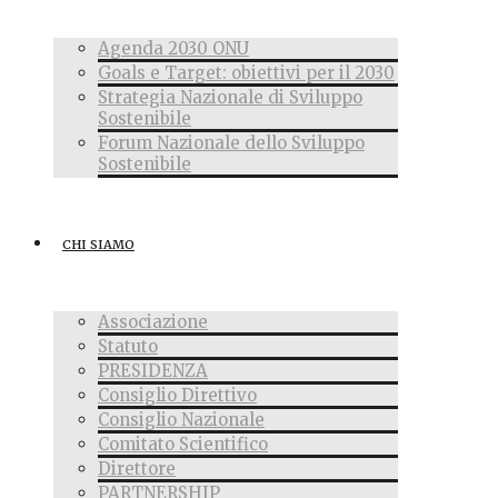
Agenda 2030 ONU
Goals e Target: obiettivi per il 2030
Strategia Nazionale di Sviluppo
Sostenibile
Forum Nazionale dello Sviluppo
Sostenibile
CHI SIAMO
Associazione
Statuto
PRESIDENZA
Consiglio Direttivo
Consiglio Nazionale
Comitato Scientifico
Direttore
PARTNERSHIP