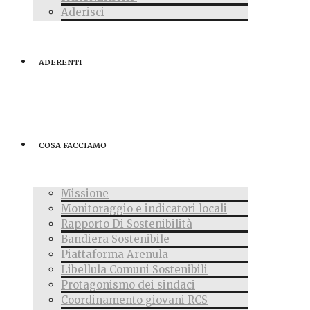
Aderisci
ADERENTI
COSA FACCIAMO
Missione
Monitoraggio e indicatori locali
Rapporto Di Sostenibilità
Bandiera Sostenibile
Piattaforma Arenula
Libellula Comuni Sostenibili
Protagonismo dei sindaci
Coordinamento giovani RCS