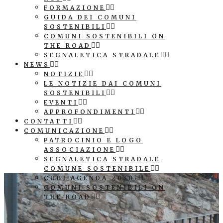
FORMAZIONE
GUIDA DEI COMUNI
SOSTENIBILI
COMUNI SOSTENIBILI ON
THE ROAD
SEGNALETICA STRADALE
NEWS
NOTIZIE
LE NOTIZIE DAI COMUNI
SOSTENIBILI
EVENTI
APPROFONDIMENTI
CONTATTI
COMUNICAZIONE
PATROCINIO E LOGO
ASSOCIAZIONE
SEGNALETICA STRADALE
COMUNE SOSTENIBILE
CUBI AGENDA 2030
COMUNI SOSTENIBILI ON
THE ROAD