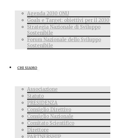
Agenda 2030 ONU
Goals e Target: obiettivi per il 2030
Strategia Nazionale di Sviluppo
Sostenibile
Forum Nazionale dello Sviluppo
Sostenibile
CHI SIAMO
Associazione
Statuto
PRESIDENZA
Consiglio Direttivo
Consiglio Nazionale
Comitato Scientifico
Direttore
PARTNERSHIP