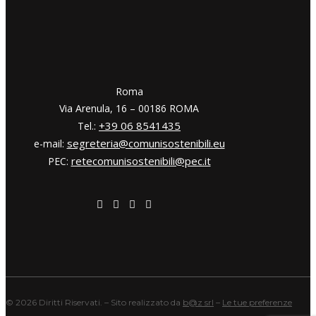
​​Roma
Via Arenula, 16 – 00186 ROMA
+39 06 8541435
Tel.:
segreteria@comunisostenibili.eu
e-mail:
retecomunisostenibili@pec.it
PEC:
©
2026 Diritti Riservati. – Sito realizzato da
b@z srl
–
Le tue preferenze