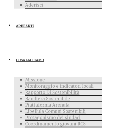
Aderisci
ADERENTI
COSA FACCIAMO
Missione
Monitoraggio e indicatori locali
Rapporto Di Sostenibilità
Bandiera Sostenibile
Piattaforma Arenula
Libellula Comuni Sostenibili
Protagonismo dei sindaci
Coordinamento giovani RCS