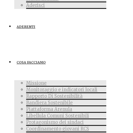
Aderisci
ADERENTI
COSA FACCIAMO
Missione
Monitoraggio e indicatori locali
Rapporto Di Sostenibilità
Bandiera Sostenibile
Piattaforma Arenula
Libellula Comuni Sostenibili
Protagonismo dei sindaci
Coordinamento giovani RCS