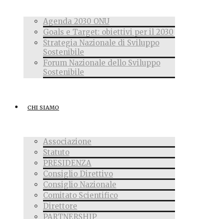
Agenda 2030 ONU
Goals e Target: obiettivi per il 2030
Strategia Nazionale di Sviluppo
Sostenibile
Forum Nazionale dello Sviluppo
Sostenibile
CHI SIAMO
Associazione
Statuto
PRESIDENZA
Consiglio Direttivo
Consiglio Nazionale
Comitato Scientifico
Direttore
PARTNERSHIP