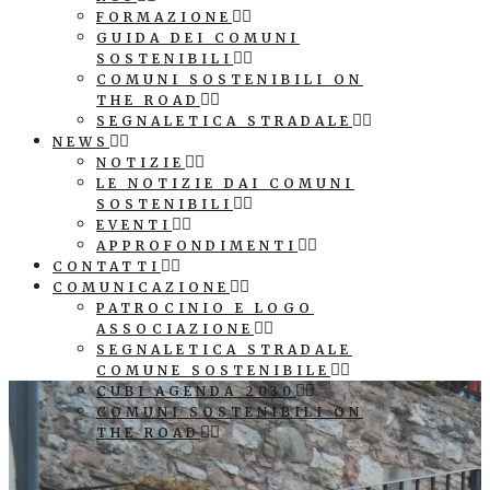
FORMAZIONE
GUIDA DEI COMUNI
SOSTENIBILI
COMUNI SOSTENIBILI ON
THE ROAD
SEGNALETICA STRADALE
NEWS
NOTIZIE
LE NOTIZIE DAI COMUNI
SOSTENIBILI
EVENTI
APPROFONDIMENTI
CONTATTI
COMUNICAZIONE
PATROCINIO E LOGO
ASSOCIAZIONE
SEGNALETICA STRADALE
COMUNE SOSTENIBILE
CUBI AGENDA 2030
COMUNI SOSTENIBILI ON
THE ROAD