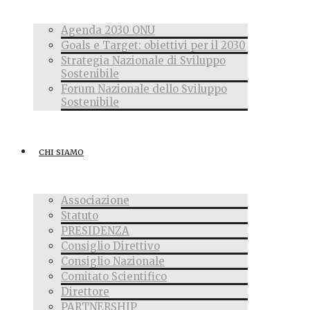
Agenda 2030 ONU
Goals e Target: obiettivi per il 2030
Strategia Nazionale di Sviluppo
Sostenibile
Forum Nazionale dello Sviluppo
Sostenibile
CHI SIAMO
Associazione
Statuto
PRESIDENZA
Consiglio Direttivo
Consiglio Nazionale
Comitato Scientifico
Direttore
PARTNERSHIP