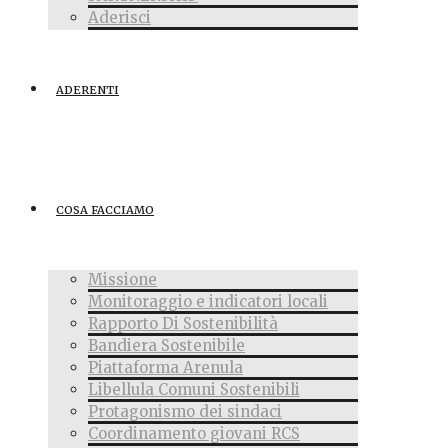
Aderisci
ADERENTI
COSA FACCIAMO
Missione
Monitoraggio e indicatori locali
Rapporto Di Sostenibilità
Bandiera Sostenibile
Piattaforma Arenula
Libellula Comuni Sostenibili
Protagonismo dei sindaci
Coordinamento giovani RCS