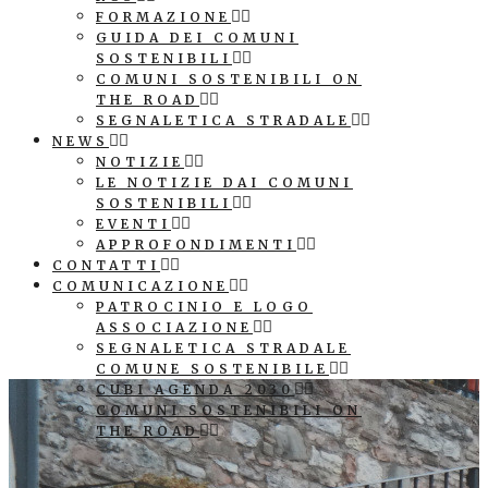
FORMAZIONE
GUIDA DEI COMUNI
SOSTENIBILI
COMUNI SOSTENIBILI ON
THE ROAD
SEGNALETICA STRADALE
NEWS
NOTIZIE
LE NOTIZIE DAI COMUNI
SOSTENIBILI
EVENTI
APPROFONDIMENTI
CONTATTI
COMUNICAZIONE
PATROCINIO E LOGO
ASSOCIAZIONE
SEGNALETICA STRADALE
COMUNE SOSTENIBILE
CUBI AGENDA 2030
COMUNI SOSTENIBILI ON
THE ROAD