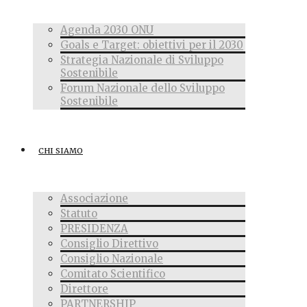
Agenda 2030 ONU
Goals e Target: obiettivi per il 2030
Strategia Nazionale di Sviluppo
Sostenibile
Forum Nazionale dello Sviluppo
Sostenibile
CHI SIAMO
Associazione
Statuto
PRESIDENZA
Consiglio Direttivo
Consiglio Nazionale
Comitato Scientifico
Direttore
PARTNERSHIP