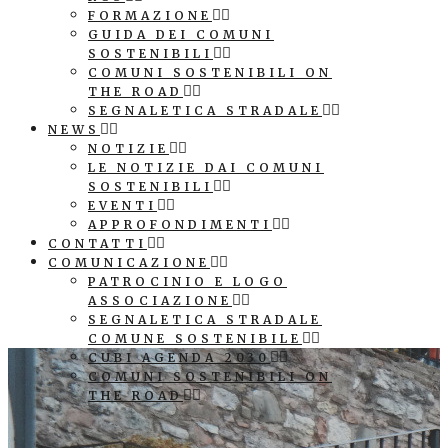
FORMAZIONE
GUIDA DEI COMUNI
SOSTENIBILI
COMUNI SOSTENIBILI ON
THE ROAD
SEGNALETICA STRADALE
NEWS
NOTIZIE
LE NOTIZIE DAI COMUNI
SOSTENIBILI
EVENTI
APPROFONDIMENTI
CONTATTI
COMUNICAZIONE
PATROCINIO E LOGO
ASSOCIAZIONE
SEGNALETICA STRADALE
COMUNE SOSTENIBILE
CUBI AGENDA 2030
COMUNI SOSTENIBILI ON
THE ROAD