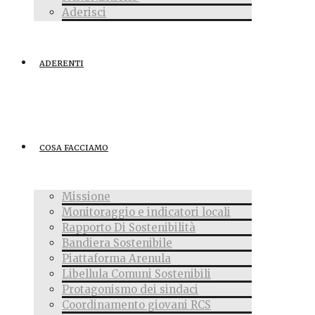
Aderisci
ADERENTI
COSA FACCIAMO
Missione
Monitoraggio e indicatori locali
Rapporto Di Sostenibilità
Bandiera Sostenibile
Piattaforma Arenula
Libellula Comuni Sostenibili
Protagonismo dei sindaci
Coordinamento giovani RCS