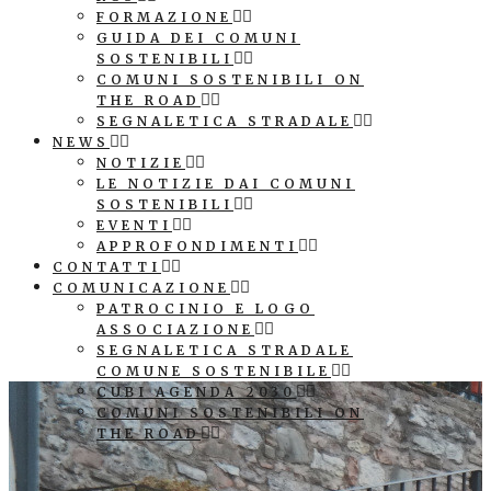
FORMAZIONE
GUIDA DEI COMUNI
SOSTENIBILI
COMUNI SOSTENIBILI ON
THE ROAD
SEGNALETICA STRADALE
NEWS
NOTIZIE
LE NOTIZIE DAI COMUNI
SOSTENIBILI
EVENTI
APPROFONDIMENTI
CONTATTI
COMUNICAZIONE
PATROCINIO E LOGO
ASSOCIAZIONE
SEGNALETICA STRADALE
COMUNE SOSTENIBILE
CUBI AGENDA 2030
COMUNI SOSTENIBILI ON
THE ROAD