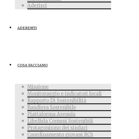
Aderisci
ADERENTI
COSA FACCIAMO
Missione
Monitoraggio e indicatori locali
Rapporto Di Sostenibilità
Bandiera Sostenibile
Piattaforma Arenula
Libellula Comuni Sostenibili
Protagonismo dei sindaci
Coordinamento giovani RCS