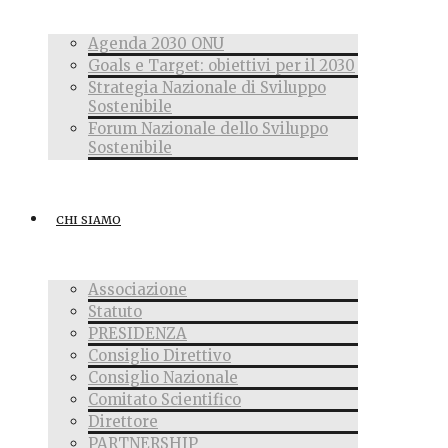
Agenda 2030 ONU
Goals e Target: obiettivi per il 2030
Strategia Nazionale di Sviluppo
Sostenibile
Forum Nazionale dello Sviluppo
Sostenibile
CHI SIAMO
Associazione
Statuto
PRESIDENZA
Consiglio Direttivo
Consiglio Nazionale
Comitato Scientifico
Direttore
PARTNERSHIP