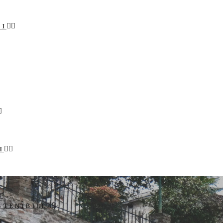
LI
I
STENIBILE