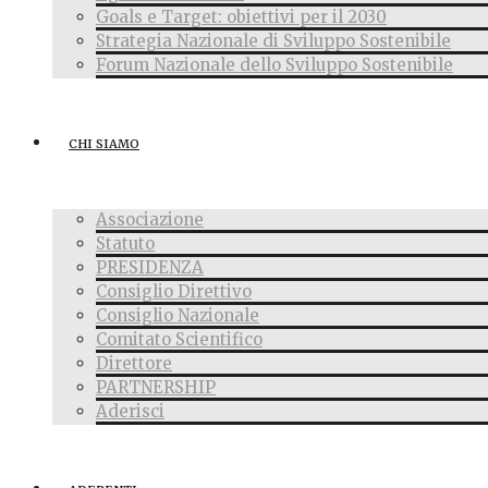
Goals e Target: obiettivi per il 2030
Strategia Nazionale di Sviluppo Sostenibile
Forum Nazionale dello Sviluppo Sostenibile
CHI SIAMO
Associazione
Statuto
PRESIDENZA
Consiglio Direttivo
Consiglio Nazionale
Comitato Scientifico
Direttore
PARTNERSHIP
Aderisci