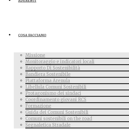
ADERENTI
COSA FACCIAMO
Missione
Monitoraggio e indicatori locali
Rapporto Di Sostenibilità
Bandiera Sostenibile
Piattaforma Arenula
Libellula Comuni Sostenibili
Protagonismo dei sindaci
Coordinamento giovani RCS
Formazione
Guida dei Comuni Sostenibili
Comuni sostenibili on the road
Segnaletica Stradale