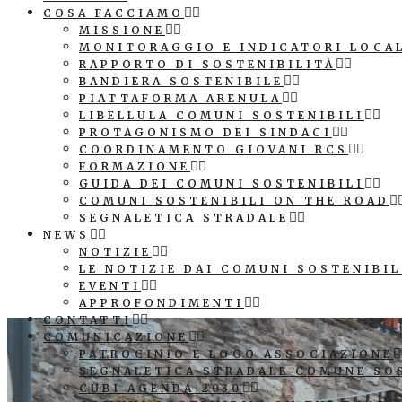
COSA FACCIAMO
MISSIONE
MONITORAGGIO E INDICATORI LOCA
RAPPORTO DI SOSTENIBILITÀ
BANDIERA SOSTENIBILE
PIATTAFORMA ARENULA
LIBELLULA COMUNI SOSTENIBILI
PROTAGONISMO DEI SINDACI
COORDINAMENTO GIOVANI RCS
FORMAZIONE
GUIDA DEI COMUNI SOSTENIBILI
COMUNI SOSTENIBILI ON THE ROAD
SEGNALETICA STRADALE
NEWS
NOTIZIE
LE NOTIZIE DAI COMUNI SOSTENIBIL
EVENTI
APPROFONDIMENTI
CONTATTI
COMUNICAZIONE
PATROCINIO E LOGO ASSOCIAZIONE
SEGNALETICA STRADALE COMUNE SO
CUBI AGENDA 2030