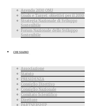
Agenda 2030 ONU
Goals e Target: obiettivi per il 2030
Strategia Nazionale di Sviluppo
Sostenibile
Forum Nazionale dello Sviluppo
Sostenibile
CHI SIAMO
Associazione
Statuto
PRESIDENZA
Consiglio Direttivo
Consiglio Nazionale
Comitato Scientifico
Direttore
PARTNERSHIP