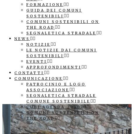
FORMAZIONE
GUIDA DEI COMUNI
SOSTENIBILI
COMUNI SOSTENIBILI ON
THE ROAD
SEGNALETICA STRADALE
NEWS
NOTIZIE
LE NOTIZIE DAI COMUNI
SOSTENIBILI
EVENTI
APPROFONDIMENTI
CONTATTI
COMUNICAZIONE
PATROCINIO E LOGO
ASSOCIAZIONE
SEGNALETICA STRADALE
COMUNE SOSTENIBILE
CUBI AGENDA 2030
COMUNI SOSTENIBILI ON
THE ROAD