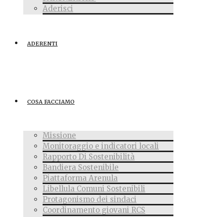
Aderisci
ADERENTI
COSA FACCIAMO
Missione
Monitoraggio e indicatori locali
Rapporto Di Sostenibilità
Bandiera Sostenibile
Piattaforma Arenula
Libellula Comuni Sostenibili
Protagonismo dei sindaci
Coordinamento giovani RCS