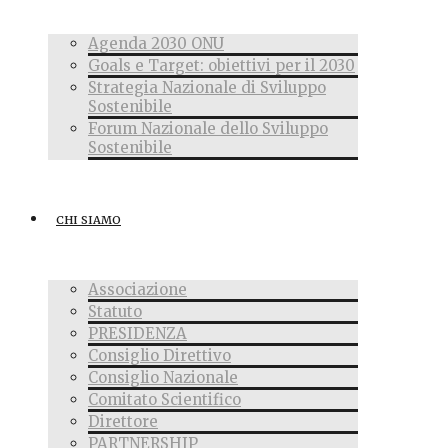
Agenda 2030 ONU
Goals e Target: obiettivi per il 2030
Strategia Nazionale di Sviluppo
Sostenibile
Forum Nazionale dello Sviluppo
Sostenibile
CHI SIAMO
Associazione
Statuto
PRESIDENZA
Consiglio Direttivo
Consiglio Nazionale
Comitato Scientifico
Direttore
PARTNERSHIP