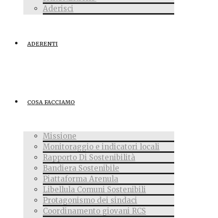
Aderisci
ADERENTI
COSA FACCIAMO
Missione
Monitoraggio e indicatori locali
Rapporto Di Sostenibilità
Bandiera Sostenibile
Piattaforma Arenula
Libellula Comuni Sostenibili
Protagonismo dei sindaci
Coordinamento giovani RCS