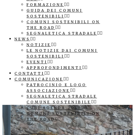
FORMAZIONE
GUIDA DEI COMUNI
SOSTENIBILI
COMUNI SOSTENIBILI ON
THE ROAD
SEGNALETICA STRADALE
NEWS
NOTIZIE
LE NOTIZIE DAI COMUNI
SOSTENIBILI
EVENTI
APPROFONDIMENTI
CONTATTI
COMUNICAZIONE
PATROCINIO E LOGO
ASSOCIAZIONE
SEGNALETICA STRADALE
COMUNE SOSTENIBILE
CUBI AGENDA 2030
COMUNI SOSTENIBILI ON
THE ROAD