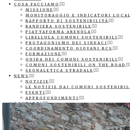
COSA FACCIAMO
MISSIONE
MONITORAGGIO E INDICATORI LOCA
RAPPORTO DI SOSTENIBILITÀ
BANDIERA SOSTENIBILE
PIATTAFORMA ARENULA
LIBELLULA COMUNI SOSTENIBILI
PROTAGONISMO DEI SINDACI
COORDINAMENTO GIOVANI RCS
FORMAZIONE
GUIDA DEI COMUNI SOSTENIBILI
COMUNI SOSTENIBILI ON THE ROAD
SEGNALETICA STRADALE
NEWS
NOTIZIE
LE NOTIZIE DAI COMUNI SOSTENIBIL
EVENTI
APPROFONDIMENTI
CONTATTI
COMUNICAZIONE
PATROCINIO E LOGO ASSOCIAZIONE
SEGNALETICA STRADALE COMUNE SO
CUBI AGENDA 2030