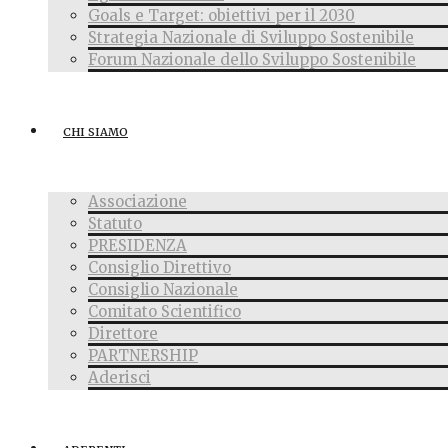
Goals e Target: obiettivi per il 2030
Strategia Nazionale di Sviluppo Sostenibile
Forum Nazionale dello Sviluppo Sostenibile
CHI SIAMO
Associazione
Statuto
PRESIDENZA
Consiglio Direttivo
Consiglio Nazionale
Comitato Scientifico
Direttore
PARTNERSHIP
Aderisci