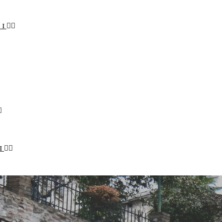
LI
I
STENIBILE