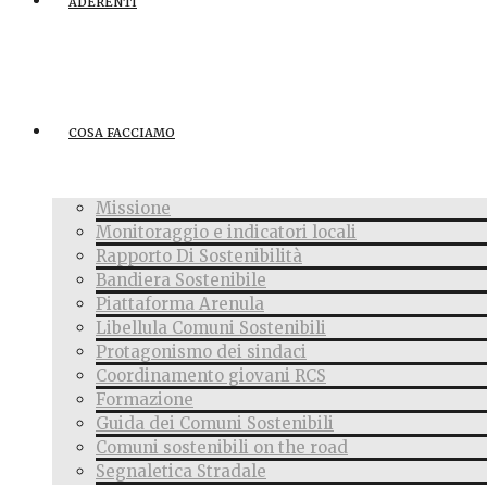
ADERENTI
COSA FACCIAMO
Missione
Monitoraggio e indicatori locali
Rapporto Di Sostenibilità
Bandiera Sostenibile
Piattaforma Arenula
Libellula Comuni Sostenibili
Protagonismo dei sindaci
Coordinamento giovani RCS
Formazione
Guida dei Comuni Sostenibili
Comuni sostenibili on the road
Segnaletica Stradale