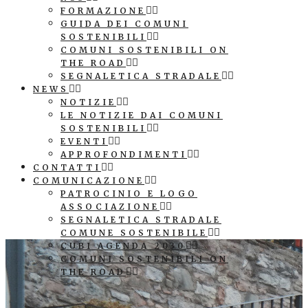
FORMAZIONE
GUIDA DEI COMUNI
SOSTENIBILI
COMUNI SOSTENIBILI ON
THE ROAD
SEGNALETICA STRADALE
NEWS
NOTIZIE
LE NOTIZIE DAI COMUNI
SOSTENIBILI
EVENTI
APPROFONDIMENTI
CONTATTI
COMUNICAZIONE
PATROCINIO E LOGO
ASSOCIAZIONE
SEGNALETICA STRADALE
COMUNE SOSTENIBILE
CUBI AGENDA 2030
COMUNI SOSTENIBILI ON
THE ROAD