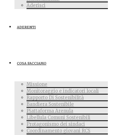
Aderisci
ADERENTI
COSA FACCIAMO
Missione
Monitoraggio e indicatori locali
Rapporto Di Sostenibilità
Bandiera Sostenibile
Piattaforma Arenula
Libellula Comuni Sostenibili
Protagonismo dei sindaci
Coordinamento giovani RCS