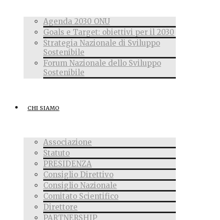
Agenda 2030 ONU
Goals e Target: obiettivi per il 2030
Strategia Nazionale di Sviluppo
Sostenibile
Forum Nazionale dello Sviluppo
Sostenibile
CHI SIAMO
Associazione
Statuto
PRESIDENZA
Consiglio Direttivo
Consiglio Nazionale
Comitato Scientifico
Direttore
PARTNERSHIP