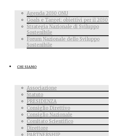
Agenda 2030 ONU
Goals e Target: obiettivi per il 2030
Strategia Nazionale di Sviluppo
Sostenibile
Forum Nazionale dello Sviluppo
Sostenibile
CHI SIAMO
Associazione
Statuto
PRESIDENZA
Consiglio Direttivo
Consiglio Nazionale
Comitato Scientifico
Direttore
PARTNERSHIP