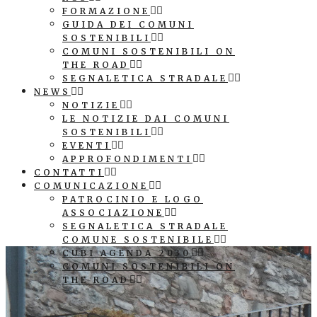
FORMAZIONE
GUIDA DEI COMUNI
SOSTENIBILI
COMUNI SOSTENIBILI ON
THE ROAD
SEGNALETICA STRADALE
NEWS
NOTIZIE
LE NOTIZIE DAI COMUNI
SOSTENIBILI
EVENTI
APPROFONDIMENTI
CONTATTI
COMUNICAZIONE
PATROCINIO E LOGO
ASSOCIAZIONE
SEGNALETICA STRADALE
COMUNE SOSTENIBILE
CUBI AGENDA 2030
COMUNI SOSTENIBILI ON
THE ROAD