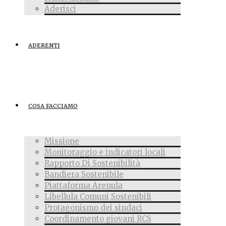
Aderisci
ADERENTI
COSA FACCIAMO
Missione
Monitoraggio e indicatori locali
Rapporto Di Sostenibilità
Bandiera Sostenibile
Piattaforma Arenula
Libellula Comuni Sostenibili
Protagonismo dei sindaci
Coordinamento giovani RCS