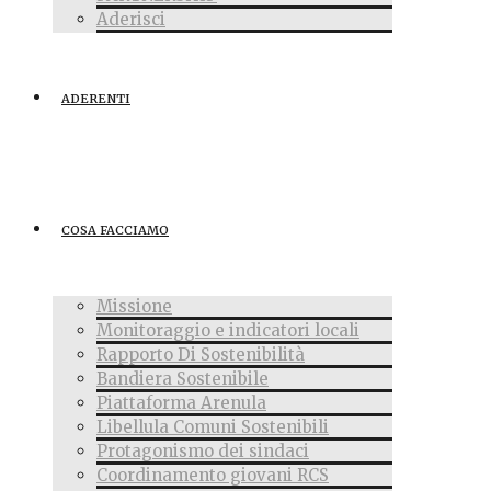
Aderisci
ADERENTI
COSA FACCIAMO
Missione
Monitoraggio e indicatori locali
Rapporto Di Sostenibilità
Bandiera Sostenibile
Piattaforma Arenula
Libellula Comuni Sostenibili
Protagonismo dei sindaci
Coordinamento giovani RCS