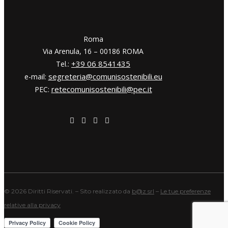
​​Roma
Via Arenula, 16 – 00186 ROMA
+39 06 8541435
Tel.:
segreteria@comunisostenibili.eu
e-mail:
retecomunisostenibili@pec.it
PEC:
©
2026 Diritti Riservati. – Sito realizzato da
b@z srl
–
Le tue preferenze
relative alla privacy