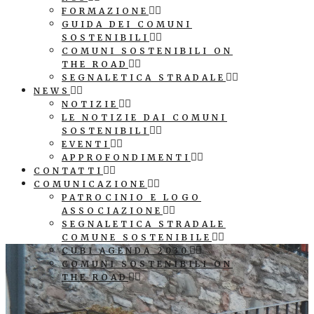
FORMAZIONE
GUIDA DEI COMUNI
SOSTENIBILI
COMUNI SOSTENIBILI ON
THE ROAD
SEGNALETICA STRADALE
NEWS
NOTIZIE
LE NOTIZIE DAI COMUNI
SOSTENIBILI
EVENTI
APPROFONDIMENTI
CONTATTI
COMUNICAZIONE
PATROCINIO E LOGO
ASSOCIAZIONE
SEGNALETICA STRADALE
COMUNE SOSTENIBILE
CUBI AGENDA 2030
COMUNI SOSTENIBILI ON
THE ROAD