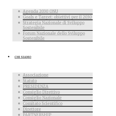
Agenda 2030 ONU
Goals e Target: obiettivi per il 2030
Strategia Nazionale di Sviluppo
Sostenibile
Forum Nazionale dello Sviluppo
Sostenibile
CHI SIAMO
Associazione
Statuto
PRESIDENZA
Consiglio Direttivo
Consiglio Nazionale
Comitato Scientifico
Direttore
PARTNERSHIP