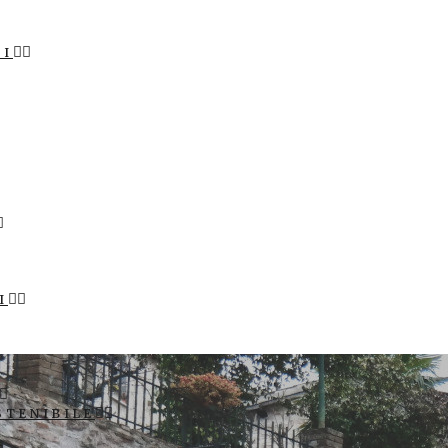
LI
I
STENIBILE