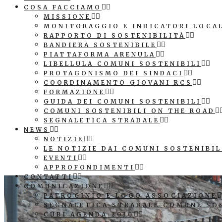
COSA FACCIAMO
MISSIONE
MONITORAGGIO E INDICATORI LOCA
RAPPORTO DI SOSTENIBILITÀ
BANDIERA SOSTENIBILE
PIATTAFORMA ARENULA
LIBELLULA COMUNI SOSTENIBILI
PROTAGONISMO DEI SINDACI
COORDINAMENTO GIOVANI RCS
FORMAZIONE
GUIDA DEI COMUNI SOSTENIBILI
COMUNI SOSTENIBILI ON THE ROAD
SEGNALETICA STRADALE
NEWS
NOTIZIE
LE NOTIZIE DAI COMUNI SOSTENIBIL
EVENTI
APPROFONDIMENTI
CONTATTI
COMUNICAZIONE
PATROCINIO E LOGO ASSOCIAZIONE
SEGNALETICA STRADALE COMUNE SO
CUBI AGENDA 2030