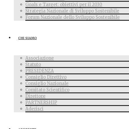
Goals e Target: obiettivi per il 2030
Strategia Nazionale di Sviluppo Sostenibile
Forum Nazionale dello Sviluppo Sostenibile
CHI SIAMO
Associazione
Statuto
PRESIDENZA
Consiglio Direttivo
Consiglio Nazionale
Comitato Scientifico
Direttore
PARTNERSHIP
Aderisci