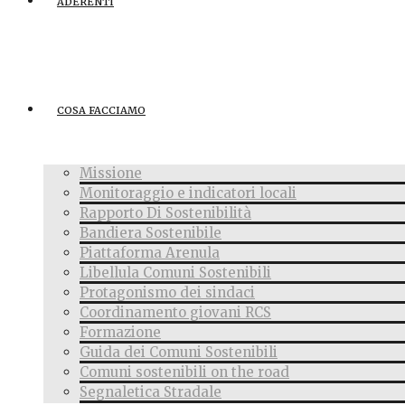
ADERENTI
COSA FACCIAMO
Missione
Monitoraggio e indicatori locali
Rapporto Di Sostenibilità
Bandiera Sostenibile
Piattaforma Arenula
Libellula Comuni Sostenibili
Protagonismo dei sindaci
Coordinamento giovani RCS
Formazione
Guida dei Comuni Sostenibili
Comuni sostenibili on the road
Segnaletica Stradale